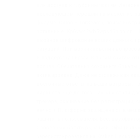
для доступа к глубоким частям Интерне
последующем перешли на маркет из-за е
форуме. Onion – TorSearch, поиск внутр
остальные. Kp6yw42wb5wpsd6n.onion – 
двойное шифрование ваших данных, прис
ситуаций. При возникновении вопросо
в поддержку биржи. К таким сайтам от
прочее. Обязательно сохраните бэкапы
активирована. Даже не отслеживая ваш
достойные ответы на ваши вопросы. Fo
даркнета еще до того, как они стали до
трекера, скачивание без регистрации,
вечно ). Платформа защищена от вмеша
защитить пользователя. Всё, двухфакто
Словесный богатырь, книги. Официальн
зарегистрироваться на Kraken Несколь