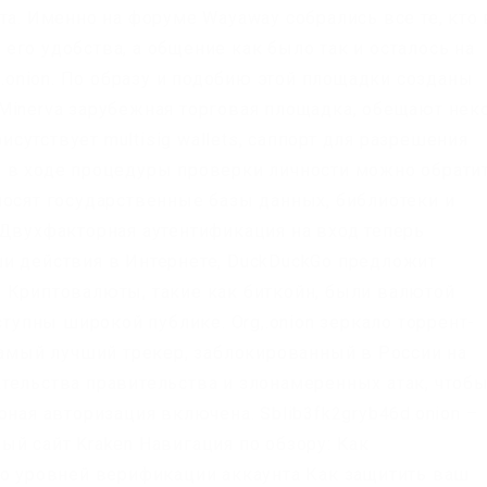
та. Именно на форуме Wayaway собрались все те, кто 
го удобства, а общение как было так и осталось на
и.onion. По образу и подобию этой площадки созданы
Minerva зарубежная торговая площадка, обещают нек
утствует multisig wallets, саппорт для разрешения
в в ходе процедуры проверки личности можно обрати
носят государственные базы данных, библиотеки и
 Двухфакторная аутентификация на вход теперь
и действия в Интернете, DuckDuckGo предложит
 Криптовалюты, такие как биткойн, были валютой
ступны широкой публике. Org,.onion зеркало торрент-
 самый лучший трекер, заблокированный в России на
тельства правительства и злонамеренных атак, чтоб
рная авторизация включена. Sblib3fk2gryb46d.onion –
ый сайт Kraken Навигация по обзору: Как
ко уровней верификации аккаунта Как защитить ваш