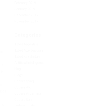
February 2019
.
January 2019
t
December 2017
November 2017
Categories
1xbet Argentina
1xbet Azerbaydjan
ры.
1xbet Kazahstan
Artificial Intelligence
 в
blog
ие
Blogs
Bookkeeping
ам
Codere AR
иков
Codere Argentina
Codere Italy
что
codere mexico