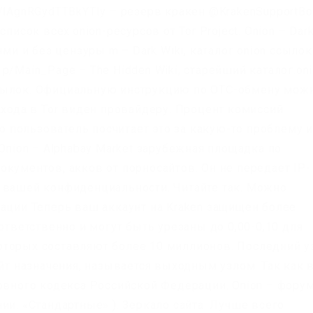
/lAgnRGydTTBkYTIy – резерв кракен @KrakenSupportBo
писок всех.onion-ресурсов от Tor Project. Onion – Dar
ями и без цензуры m – Dark Wiki, каталог onion ссылок
p/Main_Page – The Hidden Wiki, старейший каталог.oni
сылок. Официальную инструкцию по OTC-обмену мож
ахода в Tor виден провайдеру. Процент комиссий
то пользователь посчитает это за какую-то проблему и
 Onion – Alphabay Market зарубежная площадка по
кументов, акков от порносайтов. Он не передает IP-
 вашей конфиденциальности. Читайте так. Можно
рации Теперь ваш аккаунт на Kraken защищен более
ответственно и могут быть урезаны до 0,00-0,10 для
оторых составляют более 10 миллионов. Последний у
айт назначения, называется выходным узлом. Так как 
ловного кодекса Российской Федерации. Onion – фору
ии. «Стандартные» ). Зеркало сайта. Лучше всего