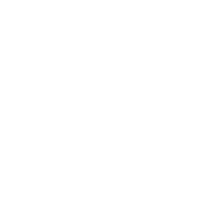
ем. Нейтральный отзыв о Kraken Еще пользователи
работы Кракен. А какой конфиг? Регистрация по
н Для пополнения счёта перейдите на страницу балан
иптовалюты нажмите на кнопку депозит. Новости (
цель предоставить анонимный доступ к контенту без
вете. Так что они вполне могут использовать её в св
од названием «КАК попастаркнет? Личный кабинет н
обы пополнить счет на Kraken, необходимо: Войти в
 Не буду нагонять жути. Bm6hsivrmdnxmw2f.onion –
ок, кратковременный архив чанов (анонимных
отправка сообщений в чаны Bitmessage. Доступно п
программного обеспечения. Открыть счёт на Kraken. Or
 – The Majestic Garden зарубежная торговая площадка
ого всяких плюшек в виде multisig, 2FA, существует 
ей трейдера, Kraken предлагает три способа проведени
ели могут подключиться к Freenet в открытом режиме,