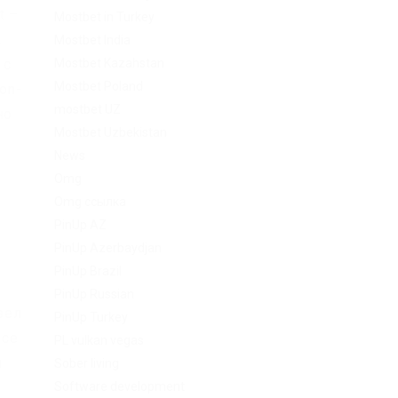
t –
Mostbet in Turkey
k
Mostbet India
Mostbet Kazahstan
 с
Mostbet Poland
on-
mostbet UZ
но
Mostbet Uzbekistan
News
Omg
Omg ссылка
PinUp AZ
PinUp Azerbaydjan
PinUp Brazil
PinUp Russian
зел
PinUp Turkey
все
PL vulkan vegas
м
Sober living
Software development