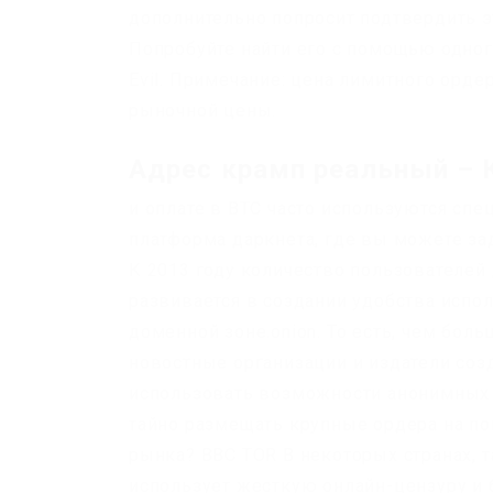
дополнительно попросит подтвердить э
Попробуйте найти его с помощью одног
Evil. Примечание: цена лимитного орде
рыночной цены.
Адрес крамп реальный – К
и оплате в BTC часто используются сп
платформа даркнета, где вы можете за
К 2013 году количество пользователей
развивается в создании удобства испол
доменной зоне.onion. То есть, чем бо
новостные организации и издатели соз
использовать возможности анонимных 
тайно размещать крупные ордера на по
рынка? BBC TOR В некоторых странах, т
использует жесткую онлайн-цензуру и 