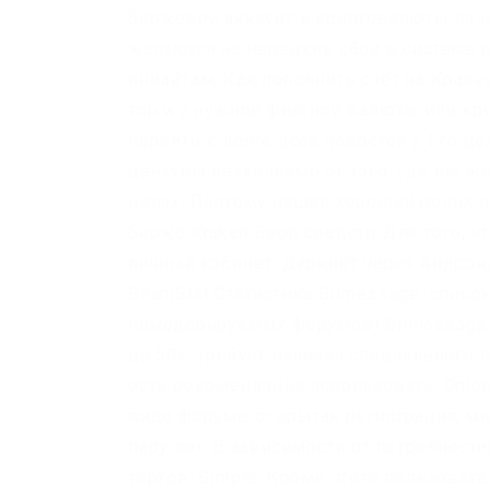
биржевой аккаунт и криптовалюты на н
жалуются на нередкие сбои в системе 
инвайтам. Как пополнить счёт на Краке
тор и у нужной фиатной валюты или кр
перейти к ленте всех новостей ). Его 
цензуры независимо от того, где вы жи
целях. Поэтому нашел хороший ролик п
бирже Kraken Ввод средств Для того, чт
личный кабинет. Даркнет через Андроид
BeamStat Статистика Bitmessage, спис
немодерируемых форумов) Bitmessage, 
до 50х. Требует наличия специального 
есть рекомендация использовать. Onion
виде форума, открытая регистрация, мн
пару лет. В зависимости от потребност
торгов: Simple. Кроме этого пользоват