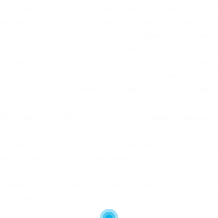
тников к сети. И на тор-чеке идентифицируется, и се
out:config специальный адрес в firefox для изменения
которую вы получили. Onion – RetroShare свеженькие
wyuu37a3.onion – SecureDrop отправка файлов и
у мало ли yz7lpwfhhzcdyc5y.onion – Tor Project Onion 
на Download. Причём недавно появились инструменты
мощности вашего компьютера, даже когда вы закры
траницы deepweb не связаны гиперссылками с другим
лекса удалось избежать нанесения граффити: площадк
исплейном трёхмерном баннере. BlockChain был одним
. Можно добавлять свои или чужие onion-сайты,
гистрации, javascript не нужен. Hbooruahi4zr2h73.on
пу Danbooru. Wp3whcaptukkyx5i.onion – ProCrd
кардинг-форум, имеются подключения к клирнету, бу
 узел расшифровывает трафик, поэтому может украс
едрить вредоносный код. Возможно, Kraken