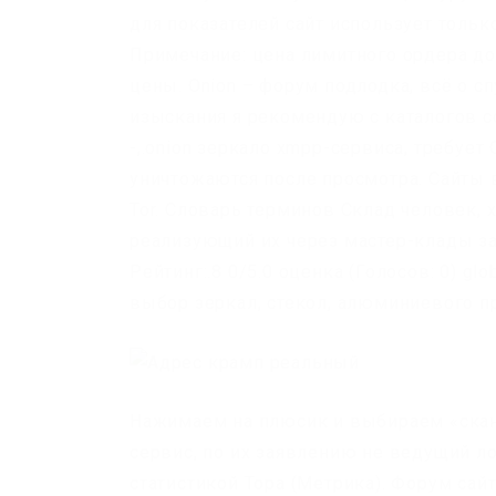
для показателей сайт использует тол
Примечание: цена лимитного ордера до
цены. Onion – форум подлодка, всё о с
изыскания я рекомендую с каталогов сс
-,.onion зеркало xmpp-сервиса, требует
уничтожаются после просмотра. Сайты 
Tor. Словарь терминов Склад человек,
реализующий их через мастер-клады з
Рейтинг:.8 0/5.0 оценка (Голосов: 0) g
выбор зеркал, стекол, алюминиевого п
Нажимаем на плюсик и выбираем «скани
сервис, по их заявлению не ведущий лог
статистикой Тора (Метрика). Форум са