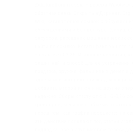
@darknetforumrussia – резерв WayAway 
обратная связь Открыть #Даркнет. Org, с
Wiki, каталог onion ссылок с обсуждени
обсуждениями и без цензуры (зеркало) 
ресурсов, рассадник мошеннических с
найти по ссылке. Кстати факт вашего з
составляет.02.26. И вполне вероятно, ч
решит найти способ для ее устранения.
продаже, оружия, фальшивых денег и до
адреса или историю поиска для защиты
добавить второй ключ и на другие опе
надежно. Сборы стартуют с 0,16-0,26 со
трейдеров, месячные объемы торгов к
перед тем, как трафик передается на с
эти действия попадают под статьи уго
подлодка, всё о спутниковом телевиден