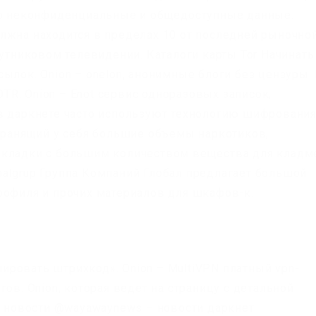
ько неконфиденциальные и общедоступные данные.
лжна находится в пределах 10 от последней рыночно
путниковом телевидении. Каталоги карты Tor Начинать
ылок. Onion – onelon, анонимные блоги без цензуры.
 OTR. Onion – Enot сервис одноразовых записок,
в даркнете часто используют технологию шифровани
 хранящий у себя большие объемы наркотиков,
акладки с большим количеством вещества для кладм
lobalgrup Группа Компаний Глобал предлагает большой
рофиля и прочих материалов для шкафов-к.
ровать штрихкод». Onion – MultiVPN платный vpn-
ов. Onion, которая ведет на страницу с детальной
йт новости @wayawaynews – новости даркнет