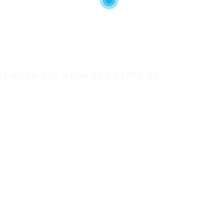
то действие вводом пароля или по электронной почте
о из предложенных поисковиков, например, через no
ра должна находится в пределах 10 от последней
ракен tor зеркала krmp.cc
ециальные биткоин-миксеры. Скрытые ответы это
дать любой вопрос, который вам нравится, без цензу
 даркнете превысило 4 млн. Kraken беспрерывно
ьзования OTC торгов. Сайты в сети Tor располагаются
льше сумма сделки тем меньше комиссия. Однако мног
дали свои собственные URL-адреса SecureDrop, чтобы
осведомителей. Даркпул Сервис позволяет трейдер
купку и продажу, не предупреждая остальных участн
аких как Китай и Северная Корея, правительство
блокирует многие сайты. Однако обратите внимание, 