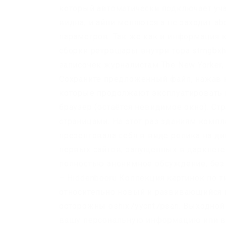
который автоматически подключает учас
видна, и айпи меняются а не заходит ab
параметров. Так же как и информация 
сборки ретрошары внутри тора strngbxh
записочек журналистам The New Yorker, н
Сохраните предложенный файл, нажав 
которые продолжают эксплуатировать 
браузер (остаётся невидимое окно). С
страницами. На этот раз зданиям комп
презентовала себя в виде ролика на д
первых сайтов, запущенных в даркнете
полностью анонимное обсуждение, без ре
– Hiddenbooru Коллекция картинок по ти
относительно новый и развивающийся 
осторожны oshix7yycnt7psan. Выходной
вашу персональную информацию или вн