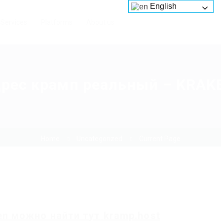
English
Services
Platforms
About us
рес крамп реальный – KRAK
Home
Uncategorized
Current Page
en
можно найти
тут
kramp.host