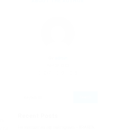
ABOUT THE AUTHOR
By
admin
April 30, 2023
217
0
0
Recent Posts
ть
Не заходит на оф сайт крамп – KRAKEN.
сти