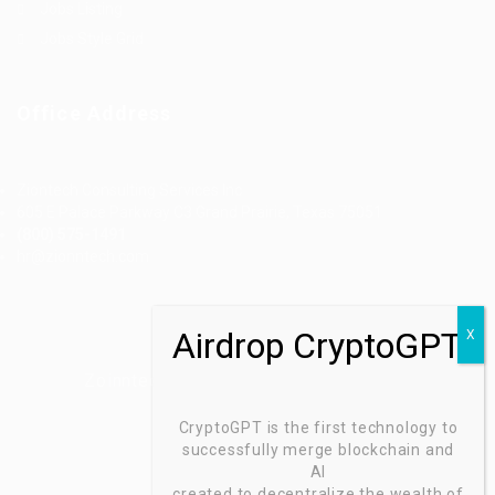
Jobs Listing
Jobs Style Grid
Office Address
Ziontech Consulting Services Inc
605 E Palace Parkway C3 Grand Prairie, Texas 75051
(800) 575-1491
hr@zionntech.com
Zoinntech © 2022, All Right Reserved.
CryptoGPT is the first technology to
successfully merge blockchain and
AI
created to decentralize the wealth of