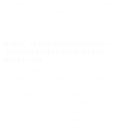
конкуренты ООО “Крамп ООО “Агроком-Урал”
Выручка: 846 млн 89 млн 11 госконтрактов на
руб. Что известно об организации АО (Москва,
ИНН ) из базы данных ФНС.
Адрес крамп оригинальный –
Зеркала kraken shop magnit
market xyz
Но может работать и с отключенным.
Возьмите фонарик, поскольку вы собираетесь
углубиться в более темные части Интернета.
Продавцом может быть сотрудник органов.
Hidden Wiki Скрытая вики хороший способ
начать доступ к даркнету. Подделки есть и у
«Годнотабы так что будь внимателен. Тогда
вам нужно установить стоп-ордер с ценой