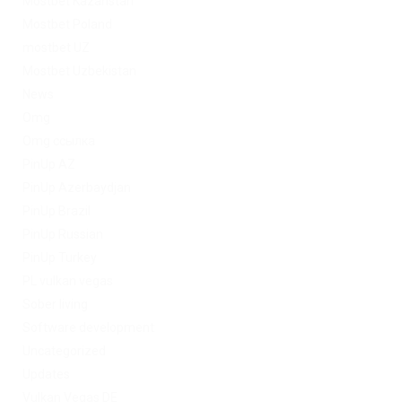
Mostbet Kazahstan
Mostbet Poland
mostbet UZ
Mostbet Uzbekistan
News
Omg
Omg ссылка
PinUp AZ
PinUp Azerbaydjan
PinUp Brazil
PinUp Russian
PinUp Turkey
PL vulkan vegas
Sober living
Software development
Uncategorized
Updates
Vulkan Vegas DE