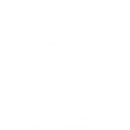
Вид деятельности: Деятельность в области
права (код по оквэд.10). Последние
изменения в егрюл. ООО “Ом Партс” Выручка:
569 млн 147 млн 5 госконтрактов на руб. 2019:
3 дела на руб. По адресу 15 По руководителю
3 По учредителю 1 Дочерние 1 Управляемые
1 Графический анализ связей Табличный
анализ связей Все связи В роли: Поставщика
Организация ООО “Крамп” являлась
поставщиком в 9 государственных контрактах
на сумму руб. Представление сведений о
регистрации физического лица по месту
жительства. Есть данные о 12 спорах о
договорных правоотношениях. Сведения об
уплаченных организацией суммах налогов и