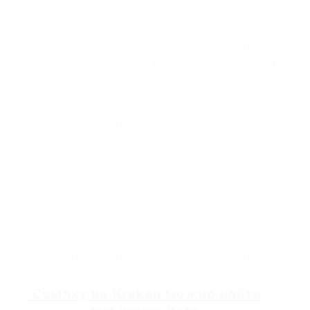
Прямая ссылка:
cweb3hytmzhn5d532owbu6oqadra5z3ar726vq5kgwwn6a
Он лучше индексирует.onion-сегмент, потому
что построен на движке Tor. Onion – Схоронил!
. Шаг 1: Установка Tor Browser Чтобы попасть
на темную сторону интернета, нужно
использовать специальный браузер. При
первом входе необходимо выбрать из двух
параметров: просто соединиться или
настроить сетевые параметры. Onion – Sci-
Hub,.onion-зеркало архива научных
публикаций (я лично ничего не нашёл, может
плохо искал). Вместо этого I2P использует
свои скрытые сайты, называемые eepsites.
Ссылку на
Kraken
можно найти