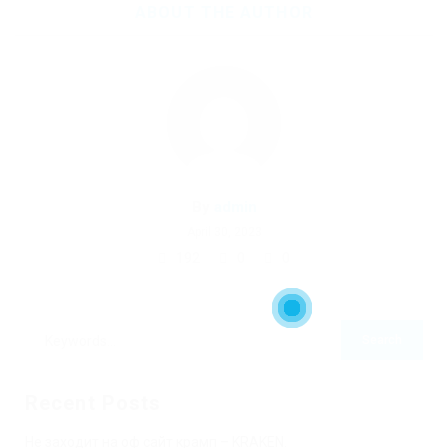
ABOUT THE AUTHOR
By
admin
April 30, 2023
192
0
0
Recent Posts
Не заходит на оф сайт крамп – KRAKEN.