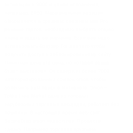
активации в 9000 и ценой исполнения,
например, 8950. Маржинальная позиция
оформляется в среднем, сложном или Pro
режиме торгов, необходимо выбрать опцию
плечо и задать её значение. Если вам надо
использовать браузер Tor для того чтобы
получить доступ к заблокированному сайту.
Лимитная цена это цена, по которой ордер
будет выставлен. Он содержит более 7000
категоризированных ссылок.onion, чтобы
облегчить вам поиск в Интернете. Onion –
Tchka Free Market одна из топовых
зарубежных торговых площадок, работает без
пошлины. В настоящее время веб-сайт
SecureDrop.onion недоступен. Провести
сделку. Например торговля оружием,