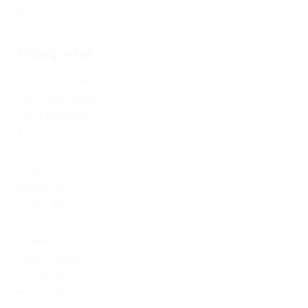
November 2017
Categories
1xbet Argentina
1xbet Azerbaydjan
1xbet Kazahstan
Artificial Intelligence
blog
Blogs
Bookkeeping
Codere AR
Codere Argentina
Codere Italy
codere mexico
consultation
Crypto-PBN