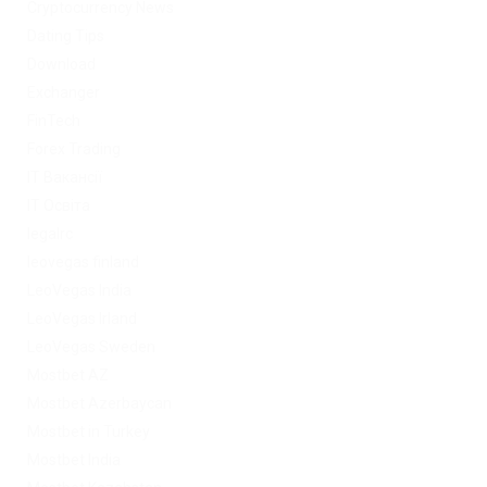
Cryptocurrency News
Dating Tips
Download
Exchanger
FinTech
Forex Trading
IT Вакансії
IT Освіта
legalrc
leovegas finland
LeoVegas India
LeoVegas Irland
LeoVegas Sweden
Mostbet AZ
Mostbet Azerbaycan
Mostbet in Turkey
Mostbet India