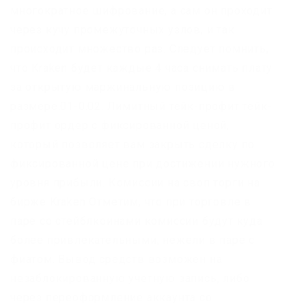
многократное шифрование, а сам он проходит
через кучу промежуточных узлов, и так
происходит множество раз. Следует помнить,
что Kraken будет каждые 4 часа снимать плату
за открытую маржинальную позицию в
размере.01-0.02. Лимитный тейк-профит тейк-
профит ордер с фиксированной ценой,
который позволяет вам закрыть сделку по
фиксированной цене при достижении нужного
уровня прибыли. Комиссии на своп торги на
бирже Kraken Отметим, что при торговле в
паре со стейблкоинами комиссии будут куда
более привлекательными, нежели в паре с
фиатом. Вывод средств возможен на
незаблокированную учетную запись, либо
через переоформление аккаунта со