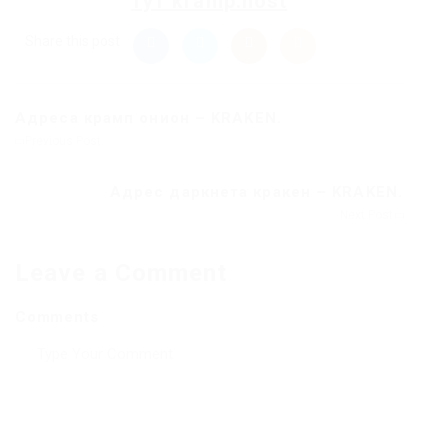
тут
kramp.host
Share this post
Адреса крамп онион – KRAKEN.
Previous Post
Адрес даркнета кракен – KRAKEN.
Next Post
Leave a Comment
Comments