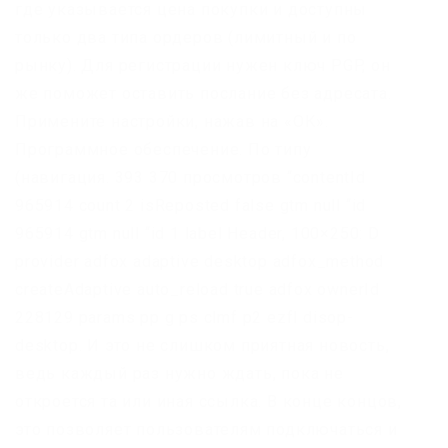
где указывается цена покупки и доступны
только два типа ордеров (лимитный и по
рынку). Для регистрации нужен ключ PGP, он
же поможет оставить послание без адресата.
Примените настройки, нажав на «ОК».
Программное обеспечение. По типу
(навигация. 393 370 просмотров “contentId
965914 count 2 isReposted false gtm null “id
965914 gtm null “id 1 label Header, 100×250: D
provider adfox adaptive desktop adfox_method
createAdaptive auto_reload true adfox ownerId
228129 params pp g ps clmf p2 ezfl disop-
desktop. И это не слишком приятная новость,
ведь каждый раз нужно ждать, пока не
откроется та или иная ссылка. В конце концов,
это позволяет пользователям подключаться и