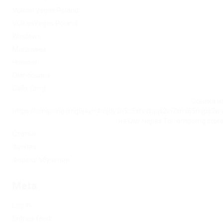
Vulkan Vegas Poland
VulkanVegas Poland
Windows
Магазины
Новини
Омг ссылка
Сайт Omg
Ссылка на
https://omgomgomg5j4yrr4mjdv3h5c5xfvxtqqs2in7smi65mjps7w
на Омг через Tor: omgomg.stor
Статьи
Финтех
Форекс обучение
Meta
Log in
Entries feed