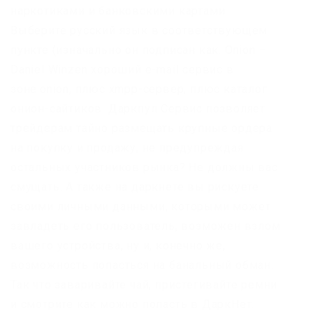
наркотиками и банковскими картами.
Выберите русский язык в соответствующем
пункте (изначально он подписан как. Onion –
Daniel Winzen хороший e-mail сервис в
зоне.onion, плюс xmpp-сервер, плюс каталог
онион-сайтиков. Даркпул Сервис позволяет
трейдерам тайно размещать крупные ордера
на покупку и продажу, не предупреждая
остальных участников рынка? Не должны вас
смущать. А также на даркнете вы рискуете
своими личными данными, которыми может
завладеть его пользователь, возможен взлом
вашего устройства, ну и, конечно же,
возможность попасться на банальный обман.
Так что заваривайте чай, пристегивайте ремни
и смотрите как можно попасть в ДаркНет.