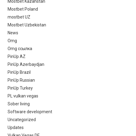
Mostbet Kazahstan
Mostbet Poland
mostbet UZ
Mostbet Uzbekistan
News
Omg
Omg ссылка
PinUp AZ
PinUp Azerbaydjan
PinUp Brazil
PinUp Russian
PinUp Turkey
PL vulkan vegas
Sober living
Software development
Uncategorized
Updates
Vulkan Vegas DE