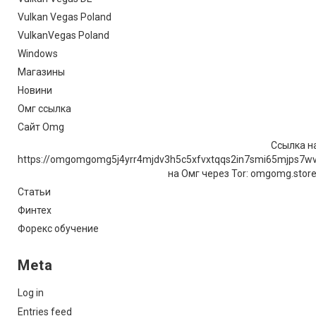
Vulkan Vegas Poland
VulkanVegas Poland
Windows
Магазины
Новини
Омг ссылка
Сайт Omg
Ссылка на
https://omgomgomg5j4yrr4mjdv3h5c5xfvxtqqs2in7smi65mjps7w
на Омг через Tor: omgomg.stor
Статьи
Финтех
Форекс обучение
Meta
Log in
Entries feed