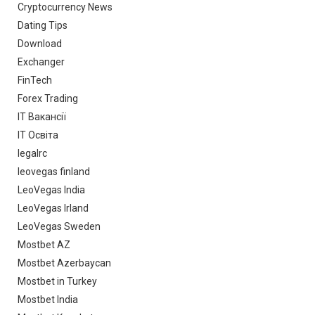
Cryptocurrency News
Dating Tips
Download
Exchanger
FinTech
Forex Trading
IT Вакансії
IT Освіта
legalrc
leovegas finland
LeoVegas India
LeoVegas Irland
LeoVegas Sweden
Mostbet AZ
Mostbet Azerbaycan
Mostbet in Turkey
Mostbet India