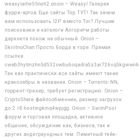
weasylartw55noh2.onion – Weasyl Галерея
фурри-артов Еще сайты Тор ТУТ! Так зачем
вам использовать I2P вместо Tor? Лучшие
поисковики и каталоги Алгоритм работы
даркнета похож на обычный. Onion –
SkriitnoChan Просто борда в торе. Прямая
ссылка:
cweb3hytmzhn5d532owbu6oqadra5z3ar726vq5kgwwn6a
Так как практически все сайты имеют такие
кракозябры в названии. Onion – Torrents-NN,
торрент-трекер, требует регистрацию. Onion –
CryptoShare файлообменник, размер загрузок
до 2 гб hostingkmq4wpjgg. Onion – SwimPool
форум и торговая площадка, активное
общение, обсуждение как, бизнеса, так и
других андеграундных тем. Лимитный тейк-