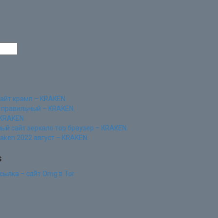
сайт крамп – KRAKEN.
 правильный – KRAKEN.
 KRAKEN.
й сайт зеркало тор браузер – KRAKEN.
raken 2022 август – KRAKEN.
s
сылка – сайт Omg в Tor