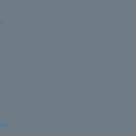
an
n
ent