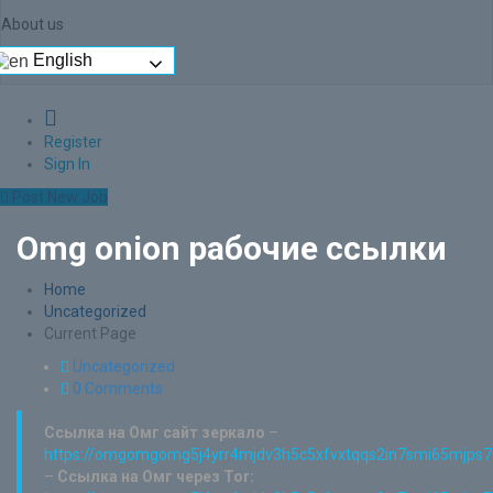
About us
English
0
Register
Sign In
Post New Job
Omg onion рабочие ссылки
Home
Uncategorized
Current Page
Uncategorized
0 Comments
Ссылка на Омг сайт зеркало
–
https://omgomgomg5j4yrr4mjdv3h5c5xfvxtqqs2in7smi65mjps
–
Ссылка на Омг через Tor: