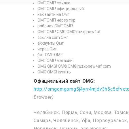
ОМГ ОМГ! ссылка
ОМГ ОМГ! официальный
как зайти на Омг
ОМГ ОМГ! через тор
рабочая ОМГ ОМГ!
ОМГ ОМГ! OMG OMG!ruzxpnew4af
ссылка com Омг
аккаунты Омг
через Омг
бот ОМГ ОМГ!
ОМГ ОМГ! магазин
OMG OMG! OMG OMG!ruzxpnew4af com
OMG OMG! купить
Официальный сайт OMG:
http://omgomgomg5j4yrr4mjdv3h5c5xfvx
Browser)
Челябинск, Пермь, Сочи, Москва, Томск
Самара, Челябинск, Уфа, Первоуральск,
Норильск, Тюмень, вся Россия.