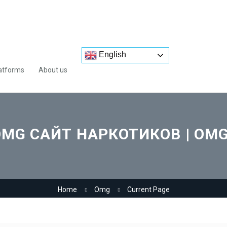
English
atforms
About us
MG САЙТ НАРКОТИКОВ | OM
Home
Omg
Current Page