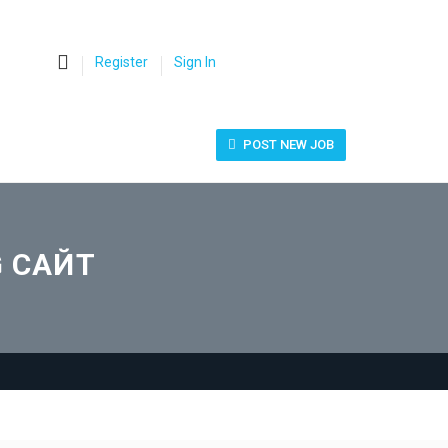
0
Register
Sign In
POST NEW JOB
G САЙТ