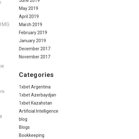
June 2019
о
May 2019
April 2019
 OMG
March 2019
February 2019
January 2019
December 2017
November 2017
ли
Categories
1xbet Argentina
чь
1xbet Azerbaydjan
1xbet Kazahstan
Artificial Intelligence
а
blog
Blogs
Bookkeeping