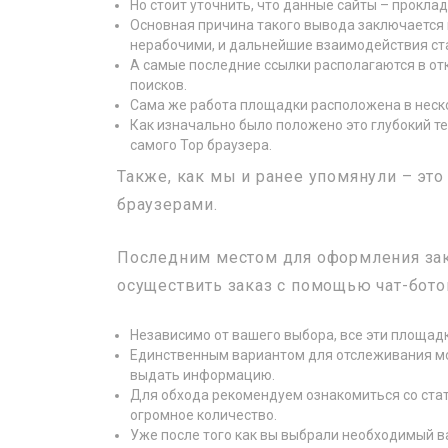
Но стоит уточнить, что данные сайты – проклад
Основная причина такого вывода заключается в 
нерабочими, и дальнейшие взаимодействия ст
А самые последние ссылки располагаются в от
поисков.
Сама же работа площадки расположена в неско
Как изначально было положено это глубокий т
самого Тор браузера.
Также, как мы и ранее упомянули – эт
браузерами.
Последним местом для оформления зак
осуществить заказ с помощью чат-ботов
Независимо от вашего выбора, все эти площа
Единственным вариантом для отслеживания мог
выдать информацию.
Для обхода рекомендуем ознакомиться со стат
огромное количество.
Уже после того как вы выбрали необходимый в