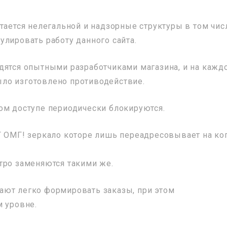
тается нелегальной и надзорные структуры в том чис
улировать работу данного сайта.
дятся опытными разработчиками магазина, и на кажд
ло изготовлено противодействие.
ом доступе периодически блокируются.
Г ОМГ! зеркало которе лишь переадресовывает на к
тро заменяются такими же.
ают легко формировать заказы, при этом
м уровне.