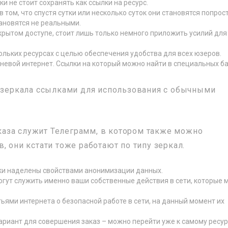
ки не стоит сохранять как ссылки на ресурс.
том, что спустя сутки или несколько суток они становятся попрос
ановятся не реальными.
крытом доступе, стоит лишь только немного приложить усилий для
льких ресурсах с целью обеспечения удобства для всех юзеров.
еневой интернет. Ссылки на который можно найти в специальных б
о зеркала ссылками для использования с обычными
аза служит Телеграмм, в котором также можно
, они кстати тоже работают по типу зеркал.
дки наделены свойствами анонимизации данных.
ут служить именно ваши собственные действия в сети, которые 
ьями интернета о безопасной работе в сети, на данный момент их
ариант для совершения заказ – можно перейти уже к самому ресур