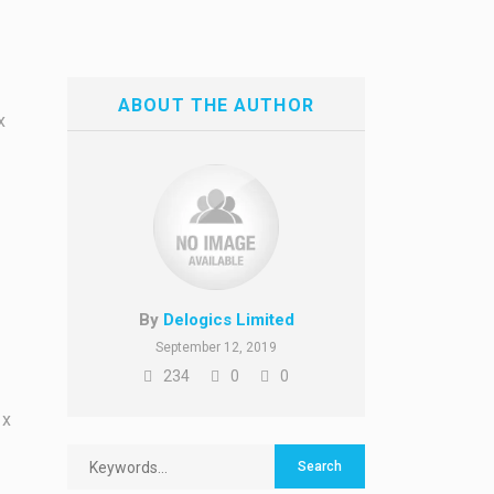
ABOUT THE AUTHOR
х
By
Delogics Limited
September 12, 2019
234
0
0
ых