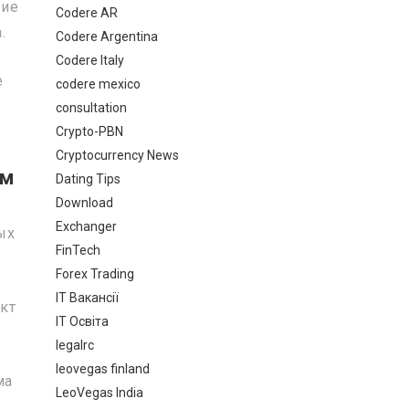
гие
Codere AR
.
Codere Argentina
Codere Italy
е
codere mexico
consultation
Crypto-PBN
Cryptocurrency News
ем
Dating Tips
Download
Exchanger
ых
FinTech
Forex Trading
IT Вакансії
кт
IT Освіта
legalrc
leovegas finland
ма
LeoVegas India