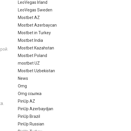
LeoVegas Irland
LeoVegas Sweden
Mostbet AZ
Mostbet Azerbaycan
Mostbet in Turkey
Mostbet India
Mostbet Kazahstan
рой.
Mostbet Poland
mostbet UZ
Mostbet Uzbekistan
News
Omg
Omg ссылка
PinUp AZ
а.
PinUp Azerbaydjan
PinUp Brazil
PinUp Russian