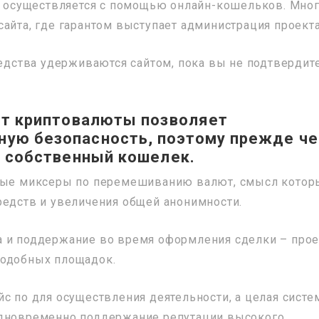
та осуществляется с помощью онлайн-кошельков. Мно
айта, где гарантом выступает администрация проекта
редства удерживаются сайтом, пока вы не подтвердит
чет криптовалюты позволяет
ную безопасность, поэтому прежде ч
е собственный кошелек.
чные миксеры по перемешиванию валют, смысл котор
редств и увеличения общей анонимности.
а и поддержание во время оформления сделки – прое
подобных площадок.
с по для осуществления деятельности, а целая систе
одновременно поддержание репутации высокого