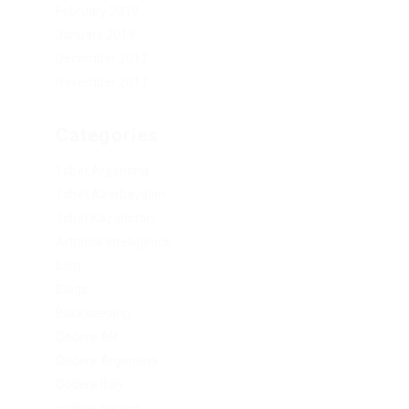
February 2019
January 2019
December 2017
November 2017
Categories
1xbet Argentina
1xbet Azerbaydjan
1xbet Kazahstan
Artificial Intelligence
blog
Blogs
Bookkeeping
Codere AR
Codere Argentina
Codere Italy
codere mexico