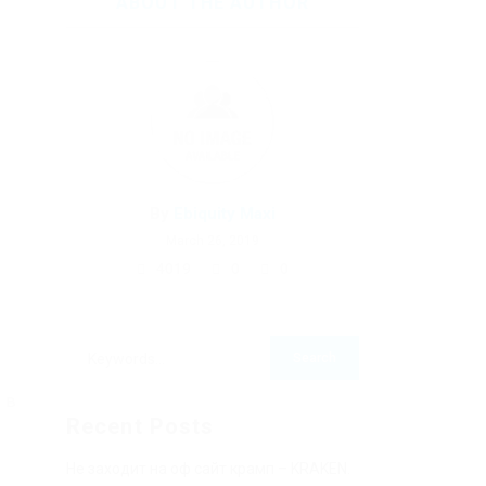
ABOUT THE AUTHOR
и
By
Ebiquity Maxi
March 26, 2019
4019
0
0
 в
Recent Posts
Не заходит на оф сайт крамп – KRAKEN.