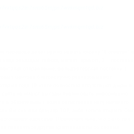
xfvxtqqs2in7smi65mjps7wvkmqmtqd.biz
xfvxtqqs2in7smi65mjps7wvkmqmtqd.biz
ле перевода денег нужно нажать кнопку “Я оплатил” 
 клад закладки, тайник, магнит, прикоп ; 2 – поставка
почтовая отправление, фельдъегерская поставка. |
говых центров благополучно реализовывают
оторых года. |В итоге полностью отсутствуют дыры в
ия сайта не имеют выгоды публиковать информацию
 то в обязательных полях регистрации нету никакого
сли Вы скачали браузер TOR, либо хотите открыть Омг
естоящими адресами. |Примечательно, что с его уже
ли появляться другие криптовалюты со своими