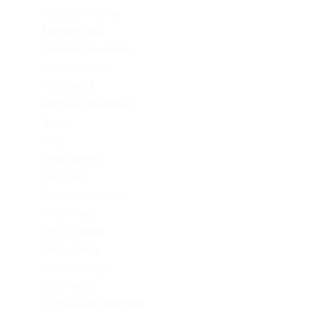
Mostbet in Turkey
Mostbet India
Mostbet Kazahstan
Mostbet Poland
mostbet UZ
Mostbet Uzbekistan
News
Omg
Omg ссылка
PinUp AZ
PinUp Azerbaydjan
PinUp Brazil
PinUp Russian
PinUp Turkey
PL vulkan vegas
Sober living
Software development