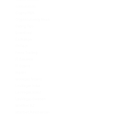
consultation
Crypto-PBN
Cryptocurrency News
Dating Tips
Download
Exchanger
FinTech
Forex Trading
IT Вакансії
IT Освіта
legalrc
leovegas finland
LeoVegas India
LeoVegas Irland
LeoVegas Sweden
Mostbet AZ
Mostbet Azerbaycan