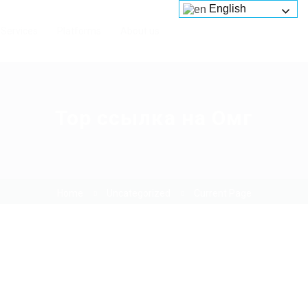
English
Services
Platforms
About us
Тор ссылка на Омг
Home
Uncategorized
Current Page