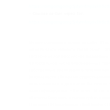
https://omgomgomg5j4yrr4mjdv3h5c5
–
Ссылка на Омг через Tor:
https://omgomgomg5j4yrr4mjdv3h5c5
Можно совершить прямо на сайте. |Пос
можете ехать забирать товар. |Омг – это
согласно целой российской федерации 
Колоссальное число опробованных тор
собственные реализации в течении нек
безопасности. |За время существован
пользователей, а даже если бы хотели,
идентифицирующего Вас поля. |И так, е
обычном браузере, воспользуйтесь ниж
ставшим традиционным кошельком ста