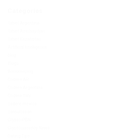
Categories
1xbet Argentina
1xbet Azerbaydjan
1xbet Kazahstan
Artificial Intelligence
blog
Blogs
Bookkeeping
Codere AR
Codere Argentina
Codere Italy
codere mexico
consultation
Crypto-PBN
Cryptocurrency News
Dating Tips