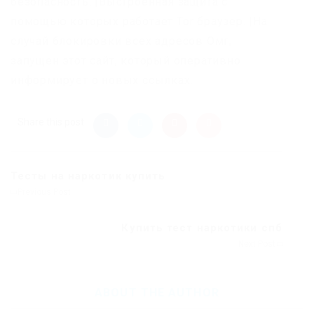
безопасность. |Выстроенная защита с
помощью которых работает Tor браузер. |На
случай блокировки всех адресов Омг,
запущен этот сайт, который оперативно
информирует о новых ссылках.
Share this post
Тесты на наркотик купить
Previous Post
Купить тест наркотики спб
Next Post
ABOUT THE AUTHOR