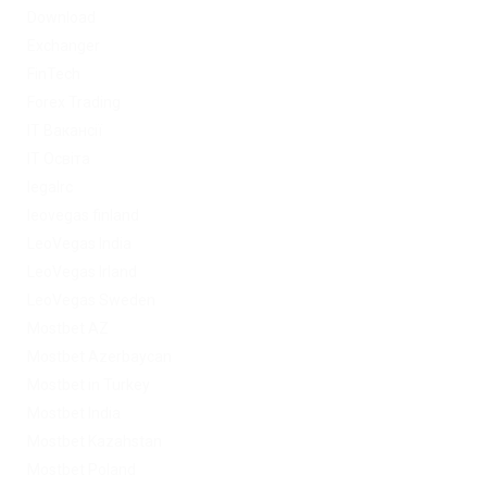
Download
Exchanger
FinTech
Forex Trading
IT Вакансії
IT Освіта
legalrc
leovegas finland
LeoVegas India
LeoVegas Irland
LeoVegas Sweden
Mostbet AZ
Mostbet Azerbaycan
Mostbet in Turkey
Mostbet India
Mostbet Kazahstan
Mostbet Poland