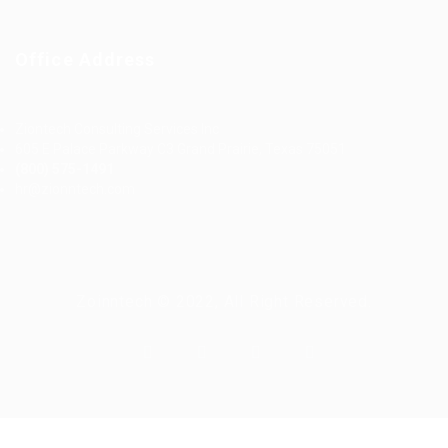
Office Address
Ziontech Consulting Services Inc
605 E Palace Parkway C3 Grand Prairie, Texas 75051
(800) 575-1491
hr@zionntech.com
Zoinntech © 2022, All Right Reserved.