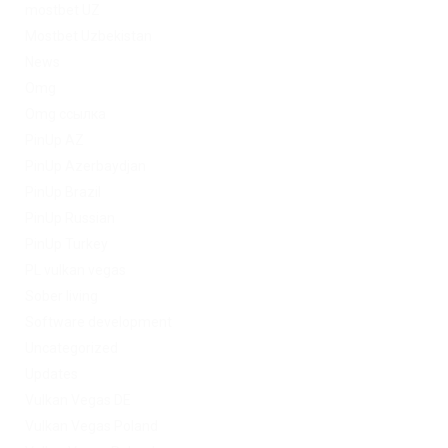
mostbet UZ
Mostbet Uzbekistan
News
Omg
Omg ссылка
PinUp AZ
PinUp Azerbaydjan
PinUp Brazil
PinUp Russian
PinUp Turkey
PL vulkan vegas
Sober living
Software development
Uncategorized
Updates
Vulkan Vegas DE
Vulkan Vegas Poland