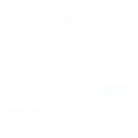
By
Ebiquity Maxi
March 4, 2019
202
0
0
Recent Posts
Не заходит на оф сайт крамп – KRAKEN.
Кракен онион сайт правильный – KRAKEN.