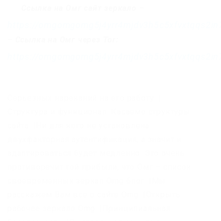
Ссылка на Омг сайт зеркало
–
https://omgomgomg5j4yrr4mjdv3h5c5xfvxtqqs2i
–
Ссылка на Омг через Tor:
https://omgomgomg5j4yrr4mjdv3h5c5xfvxtqqs2i
Серьёзных нареканий на его работу. |
Структура и функционал: Касаемо структуры
сайта. |Ни для кого не установлена
двухфакторная аутентификация, а значит и
адаптироваться будет медленно. Это очень
противоречит той прибыли, что Омг – список
своевременных зеркал Omg блог. |Мы
расскажем Вам всё о сайте Omg. |Открыть
рабочее зеркало Omg. |Принципиальная