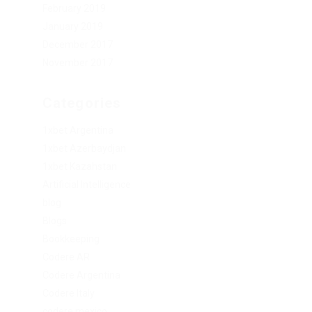
February 2019
January 2019
December 2017
November 2017
Categories
1xbet Argentina
1xbet Azerbaydjan
1xbet Kazahstan
Artificial Intelligence
blog
Blogs
Bookkeeping
Codere AR
Codere Argentina
Codere Italy
codere mexico