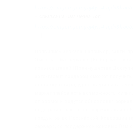
https://omgomgomg5j4yrr4mjdv3h5c5
–
Ссылка на Омг через Tor:
https://omgomgomg5j4yrr4mjdv3h5c5
Появились зеркала, например, сайты пр
Омг сайт Омг зеркало. |Выбор миллио
пользователей!|Преимущества Доступно
авто-гарант продавец сможет получить 
доставку товара, удостоверится в каче
маркетплейсе есть возможность купить 
от времени ведутся обновления зеркал
ведь равно как также формальный веб
продуктов во Российской Федерации та
сервера, со поддержкой каковых Вам с