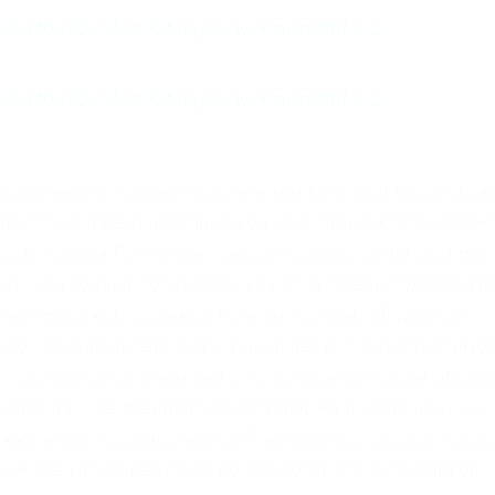
xfvxtqqs2in7smi65mjps7wvkmqmtqd.biz
xfvxtqqs2in7smi65mjps7wvkmqmtqd.biz
едоставляют своим посетителям быстрый вход на сайт
нов пользователей Площадкой Омг пользуются милли
сть товара Почти все товары, продаются по системе
деньги только после того, как покупатель подтверди
стве продукта продавец получает штраф. |В данном
то, что вас интересует данный ресурс, вне зависимо
 с целью осуществлении 2-го поколения таким образ
-сайт данное трейдерская платформа воспрещённых
кже иных государствах СНГ начали воспрещать прок
умеете удостовериться во добросовестности торговца