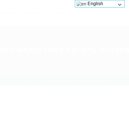
English
Services
Platforms
About us
ест наркотики купить аптек
Home
Uncategorized
Current Page