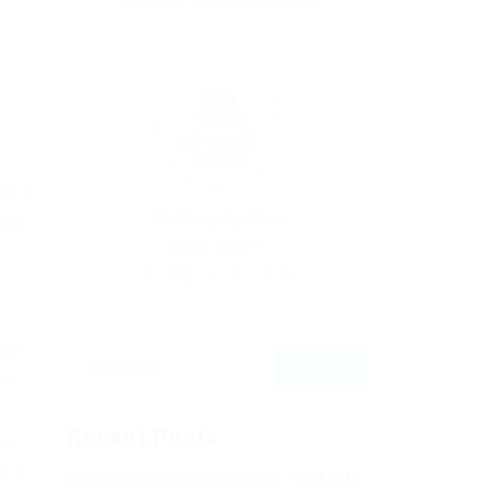
ABOUT THE AUTHOR
. |
By
Ebiquity Maxi
оны
March 20, 2019
182
0
0
т
сти
ом
Recent Posts
си-
. |
Не заходит на оф сайт крамп – KRAKEN.