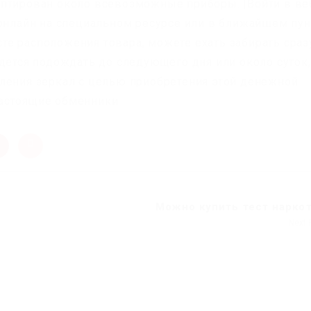
аптирован около всевозможные приборы. |Войти в ве
 онлайн на специальном ресурсе или в ближайшем пун
е расположения товара, можете ехать забирать сраз
дется подождать до следующего дня или около суток,
ления зеркал с целью приобретения этой денежной
астоящие обменники.
Можно купить тест нарко
Next 