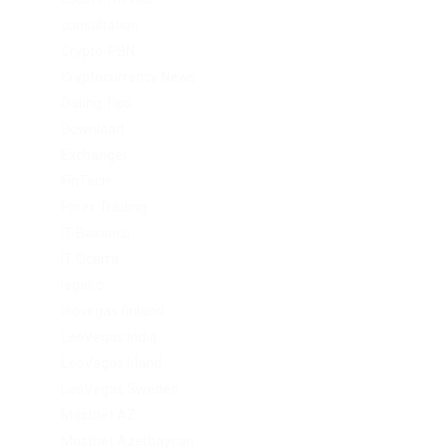
consultation
Crypto-PBN
Cryptocurrency News
Dating Tips
Download
Exchanger
FinTech
Forex Trading
IT Вакансії
IT Освіта
legalrc
leovegas finland
LeoVegas India
LeoVegas Irland
LeoVegas Sweden
Mostbet AZ
Mostbet Azerbaycan