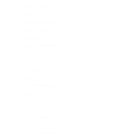
Mostbet in Turkey
Mostbet India
Mostbet Kazahstan
Mostbet Poland
mostbet UZ
Mostbet Uzbekistan
News
Omg
Omg ссылка
PinUp AZ
PinUp Azerbaydjan
PinUp Brazil
PinUp Russian
PinUp Turkey
PL vulkan vegas
Sober living
Software development