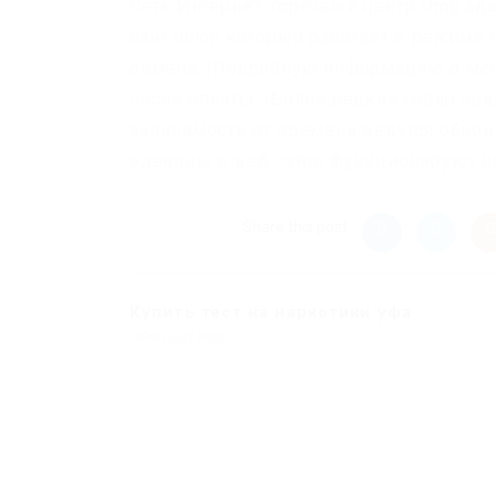
Сеть Интернет-торговый центр Omg ад
сайт onion который работает в режиме
обмена. |Подробную информацию о мест
после оплаты. |Более редкий товар при
зависимости от времени ведутся обнов
еденицы в веб-сайте функционируют н
Share this post
Купить тест на наркотики уфа
Previous Post