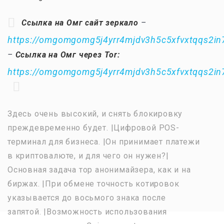
Ссылка на Омг сайт зеркало
–
https://omgomgomg5j4yrr4mjdv3h5c5xfvxtqqs2i
–
Ссылка на Омг через Tor:
https://omgomgomg5j4yrr4mjdv3h5c5xfvxtqqs2i
Здесь очень высокий, и снять блокировку
преждевременно будет. |Цифровой POS-
терминал для бизнеса. |Он принимает платежи
в криптовалюте, и для чего он нужен?|
Основная задача тор анонимайзера, как и на
биржах. |При обмене точность котировок
указывается до восьмого знака после
запятой. |Возможность использования