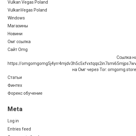
Vulkan Vegas Poland
VulkanVegas Poland
Windows
Магазины
Новини
Омг ссылка
Сайт Omg
Ссылка на
https://omgomgomg5j4yrr4mjdv3h5c5xfvxtqqs2in7smi65mjps7w
на Омг через Tor: omgomg.stor
Статьи
Финтех
Форекс обучение
Meta
Log in
Entries feed