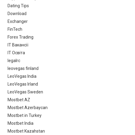
Dating Tips
Download
Exchanger
FinTech
Forex Trading
IT Вакансії
IT Освіта
legalrc
leovegas finland
LeoVegas India
LeoVegas Irland
LeoVegas Sweden
Mostbet AZ
Mostbet Azerbaycan
Mostbet in Turkey
Mostbet India
Mostbet Kazahstan