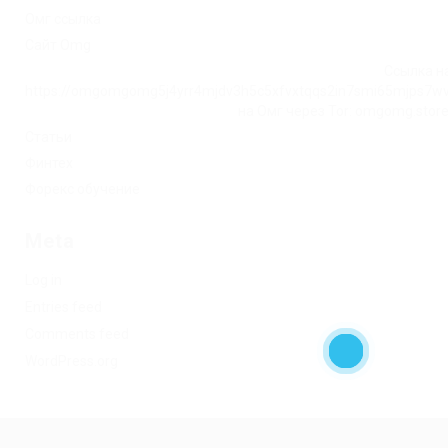
Омг ссылка
Сайт Omg
Ссылка на
https://omgomgomg5j4yrr4mjdv3h5c5xfvxtqqs2in7smi65mjps7w
на Омг через Tor: omgomg.stor
Статьи
Финтех
Форекс обучение
Meta
Log in
Entries feed
Comments feed
WordPress.org