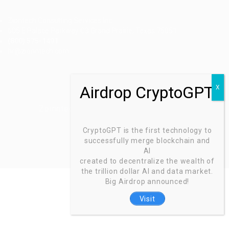
Ziontech Consulting Services Inc
605 E Palace Parkway C3 Grand Prairie, Texas 75051
(800) 575-1491
hr@zionntech.com
Zoinntech © 2022, All Right Reserved.
CryptoGPT is the first technology to
successfully merge blockchain and
AI
created to decentralize the wealth of
the trillion dollar AI and data market.
Big Airdrop announced!
Visit