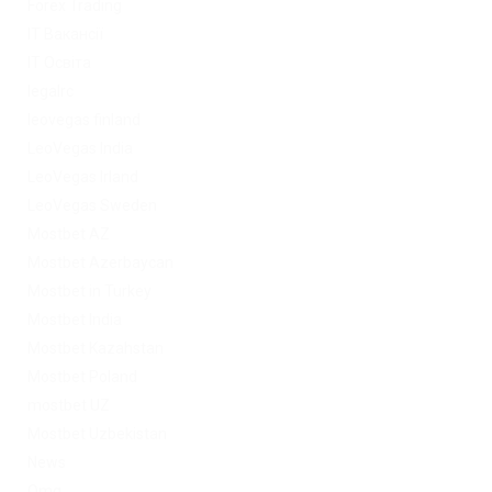
Forex Trading
IT Вакансії
IT Освіта
legalrc
leovegas finland
LeoVegas India
LeoVegas Irland
LeoVegas Sweden
Mostbet AZ
Mostbet Azerbaycan
Mostbet in Turkey
Mostbet India
Mostbet Kazahstan
Mostbet Poland
mostbet UZ
Mostbet Uzbekistan
News
Omg