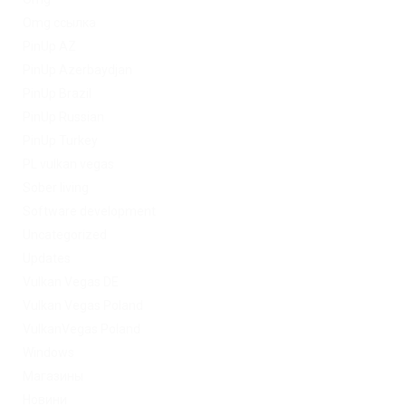
Omg ссылка
PinUp AZ
PinUp Azerbaydjan
PinUp Brazil
PinUp Russian
PinUp Turkey
PL vulkan vegas
Sober living
Software development
Uncategorized
Updates
Vulkan Vegas DE
Vulkan Vegas Poland
VulkanVegas Poland
Windows
Магазины
Новини