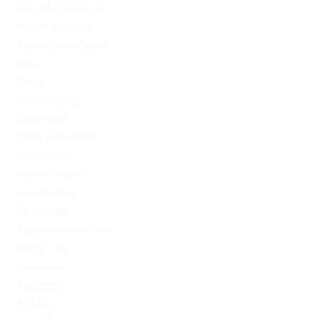
1xbet Azerbaydjan
1xbet Kazahstan
Artificial Intelligence
blog
Blogs
Bookkeeping
Codere AR
Codere Argentina
Codere Italy
codere mexico
consultation
Crypto-PBN
Cryptocurrency News
Dating Tips
Download
Exchanger
FinTech