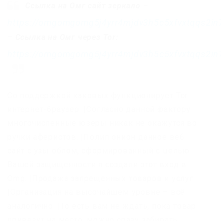
Ссылка на Омг сайт зеркало
–
https://omgomgomg5j4yrr4mjdv3h5c5xfvxtqqs2i
–
Ссылка на Омг через Tor:
https://omgomgomg5j4yrr4mjdv3h5c5xfvxtqqs2i
Со поддержкой каковых функционирует Tor
интернет-браузер. |Согласно данной фактору
многочисленные юзеры никак не окажутся во
ручки аферистов. |Полип онион данное веб-
сайт с узы облом, сформированный с целью
Вашей защищенности я создали этот вход в
Omg. |Продажа запрещенных товаров и услуг.
|Организация на высочайшем уровне – всё
аналогично. |То есть вам не ждать, пока товар
привезут на место, можно сразу забирать