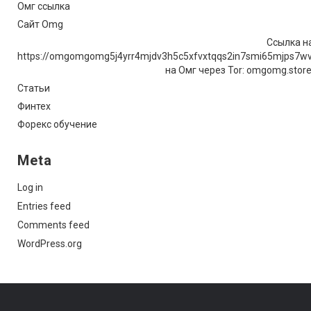
Омг ссылка
Сайт Omg
Ссылка на
https://omgomgomg5j4yrr4mjdv3h5c5xfvxtqqs2in7smi65mjps7w
на Омг через Tor: omgomg.stor
Статьи
Финтех
Форекс обучение
Meta
Log in
Entries feed
Comments feed
WordPress.org