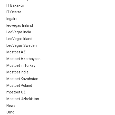
IT Вакансії
IT Освіта
legalrc
leovegas finland
LeoVegas India
LeoVegas Irland
LeoVegas Sweden
Mostbet AZ
Mostbet Azerbaycan
Mostbet in Turkey
Mostbet India
Mostbet Kazahstan
Mostbet Poland
mostbet UZ
Mostbet Uzbekistan
News
Omg