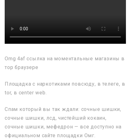
Omg 4af ссылка на моментальные магазины в
тор браузере
Площадка с наркотиками повсюду, в телеге, в
tor, в center web.
Спам который вы так ждали: сочные шишки,
сочные шишки, лсд, чистейший кокаин,
сочные шишки, мефедрон — все доступно на
официальном сайте площадки Омг.