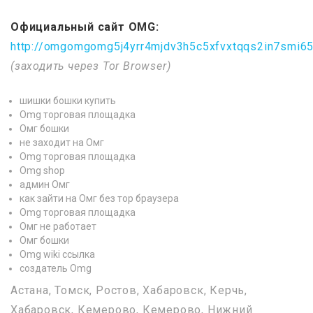
Официальный сайт OMG:
http://omgomgomg5j4yrr4mjdv3h5c5xfvxtqqs2in7smi6
(заходить через Tor Browser)
шишки бошки купить
Omg торговая площадка
Омг бошки
не заходит на Омг
Omg торговая площадка
Omg shop
админ Омг
как зайти на Омг без тор браузера
Omg торговая площадка
Омг не работает
Омг бошки
Omg wiki ссылка
создатель Omg
Астана, Томск, Ростов, Хабаровск, Керчь,
Хабаровск, Кемерово, Кемерово, Нижний