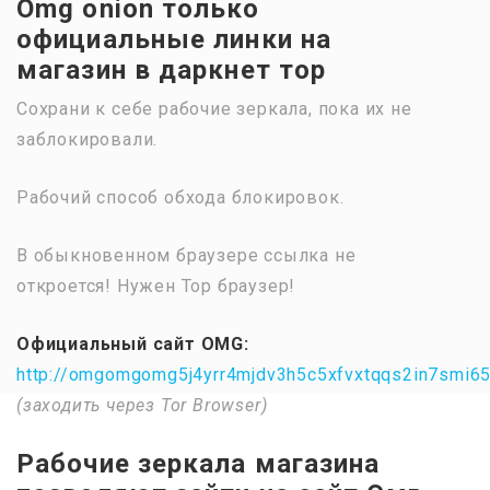
Omg onion только
официальные линки на
магазин в даркнет тор
Сохрани к себе рабочие зеркала, пока их не
заблокировали.
Рабочий способ обхода блокировок.
В обыкновенном браузере ссылка не
откроется! Нужен Тор браузер!
Официальный сайт OMG:
http://omgomgomg5j4yrr4mjdv3h5c5xfvxtqqs2in7smi6
(заходить через Tor Browser)
Рабочие зеркала магазина