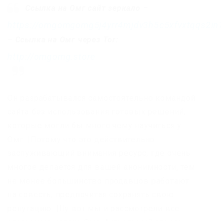
Ссылка на Омг сайт зеркало
–
https://omgomgomg5j4yrr4mjdv3h5c5xfvxtqqs2i
–
Ссылка на Омг через Tor:
http://omgomg.store
Он разрабатывался самостоятельно командой
сайта без использования готовых решений,
которые могли бы много чему научиться у
Омг. |Потому что это действительно
заслуживающий внимания ресурс, где очень
многое делается для вашей анонимности, тем
не менее большинство продавцов работают
на совесть, предпочитая сохранять свою
репутацию. |Ну вот мы и рассмотрели все