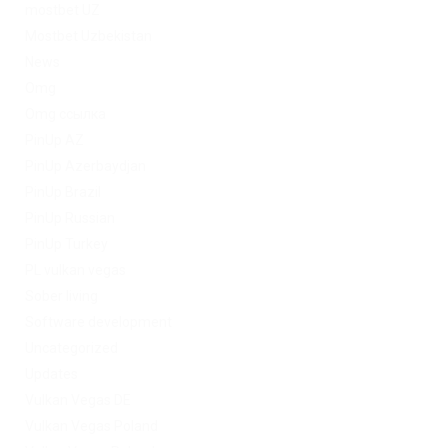
mostbet UZ
Mostbet Uzbekistan
News
Omg
Omg ссылка
PinUp AZ
PinUp Azerbaydjan
PinUp Brazil
PinUp Russian
PinUp Turkey
PL vulkan vegas
Sober living
Software development
Uncategorized
Updates
Vulkan Vegas DE
Vulkan Vegas Poland