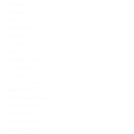
Download
Exchanger
FinTech
Forex Trading
IT Вакансії
IT Освіта
legalrc
leovegas finland
LeoVegas India
LeoVegas Irland
LeoVegas Sweden
Mostbet AZ
Mostbet Azerbaycan
Mostbet in Turkey
Mostbet India
Mostbet Kazahstan
Mostbet Poland