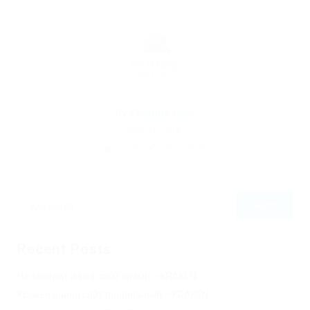
By
Ebiquity Maxi
May 16, 2019
214
0
0
Recent Posts
Не заходит на оф сайт крамп – KRAKEN.
Кракен онион сайт правильный – KRAKEN.