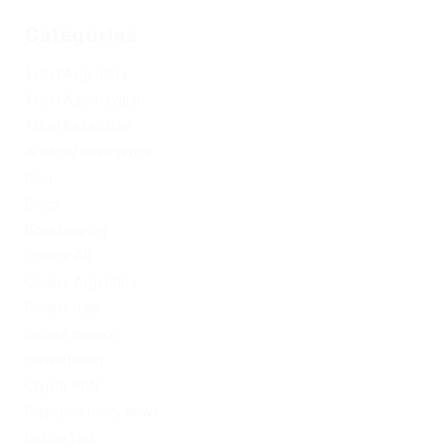
Categories
1xbet Argentina
1xbet Azerbaydjan
1xbet Kazahstan
Artificial Intelligence
blog
Blogs
Bookkeeping
Codere AR
Codere Argentina
Codere Italy
codere mexico
consultation
Crypto-PBN
Cryptocurrency News
Dating Tips