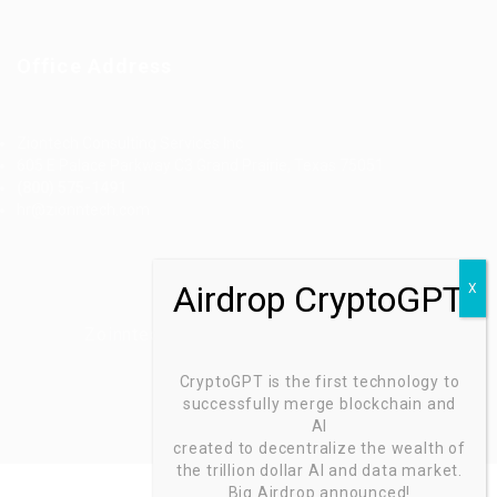
Office Address
Ziontech Consulting Services Inc
605 E Palace Parkway C3 Grand Prairie, Texas 75051
(800) 575-1491
hr@zionntech.com
Zoinntech © 2022, All Right Reserved.
CryptoGPT is the first technology to
successfully merge blockchain and
AI
created to decentralize the wealth of
the trillion dollar AI and data market.
Big Airdrop announced!