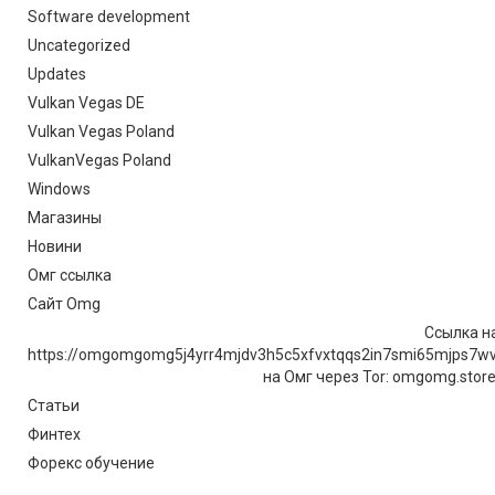
Software development
Uncategorized
Updates
Vulkan Vegas DE
Vulkan Vegas Poland
VulkanVegas Poland
Windows
Магазины
Новини
Омг ссылка
Сайт Omg
Ссылка на
https://omgomgomg5j4yrr4mjdv3h5c5xfvxtqqs2in7smi65mjps7w
на Омг через Tor: omgomg.stor
Статьи
Финтех
Форекс обучение