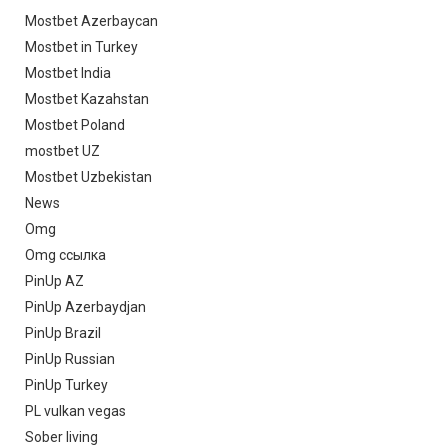
Mostbet Azerbaycan
Mostbet in Turkey
Mostbet India
Mostbet Kazahstan
Mostbet Poland
mostbet UZ
Mostbet Uzbekistan
News
Omg
Omg ссылка
PinUp AZ
PinUp Azerbaydjan
PinUp Brazil
PinUp Russian
PinUp Turkey
PL vulkan vegas
Sober living