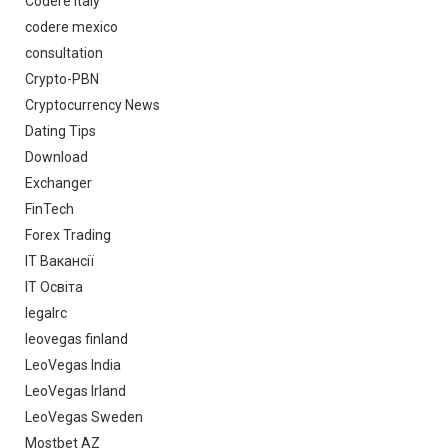
Codere Italy
codere mexico
consultation
Crypto-PBN
Cryptocurrency News
Dating Tips
Download
Exchanger
FinTech
Forex Trading
IT Вакансії
IT Освіта
legalrc
leovegas finland
LeoVegas India
LeoVegas Irland
LeoVegas Sweden
Mostbet AZ