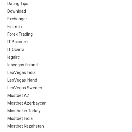
Dating Tips
Download
Exchanger
FinTech
Forex Trading
IT Вакансії
IT Освіта
legalrc
leovegas finland
LeoVegas India
LeoVegas Irland
LeoVegas Sweden
Mostbet AZ
Mostbet Azerbaycan
Mostbet in Turkey
Mostbet India
Mostbet Kazahstan