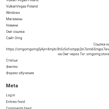
Vulkan Vegas Poland
VulkanVegas Poland
Windows
Магазины
Новини
Омг ссылка
Сайт Omg
Ссылка на
https://omgomgomg5j4yrr4mjdv3h5c5xfvxtqqs2in7smi65mjps7w
на Омг через Tor: omgomg.stor
Статьи
Финтех
Форекс обучение
Meta
Log in
Entries feed
Comments feed