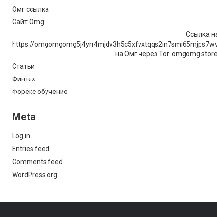
Омг ссылка
Сайт Omg
Ссылка на
https://omgomgomg5j4yrr4mjdv3h5c5xfvxtqqs2in7smi65mjps7w
на Омг через Tor: omgomg.stor
Статьи
Финтех
Форекс обучение
Meta
Log in
Entries feed
Comments feed
WordPress.org