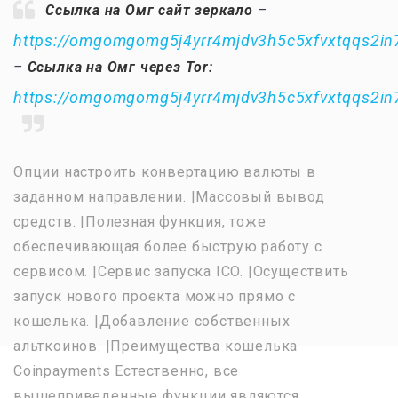
Ссылка на Омг сайт зеркало
–
https://omgomgomg5j4yrr4mjdv3h5c5xfvxtqqs2i
–
Ссылка на Омг через Tor:
https://omgomgomg5j4yrr4mjdv3h5c5xfvxtqqs2i
Опции настроить конвертацию валюты в
заданном направлении. |Массовый вывод
средств. |Полезная функция, тоже
обеспечивающая более быструю работу с
сервисом. |Сервис запуска ICO. |Осуществить
запуск нового проекта можно прямо с
кошелька. |Добавление собственных
альткоинов. |Преимущества кошелька
Coinpayments Естественно, все
вышеприведенные функции являются