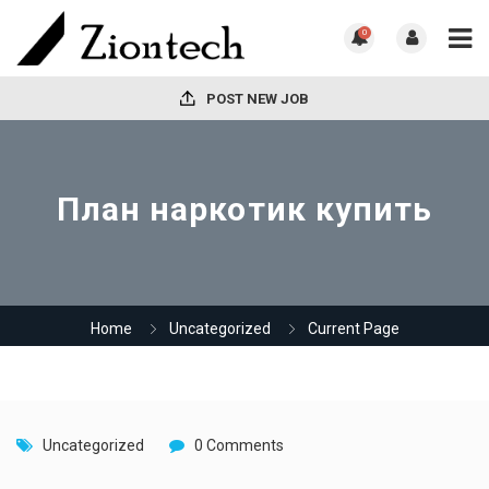
0
POST NEW JOB
План наркотик купить
Home
Uncategorized
Current Page
Uncategorized
0 Comments