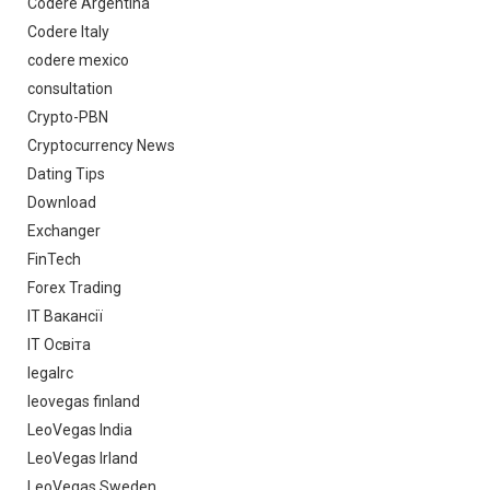
Codere Argentina
Codere Italy
codere mexico
consultation
Crypto-PBN
Cryptocurrency News
Dating Tips
Download
Exchanger
FinTech
Forex Trading
IT Вакансії
IT Освіта
legalrc
leovegas finland
LeoVegas India
LeoVegas Irland
LeoVegas Sweden