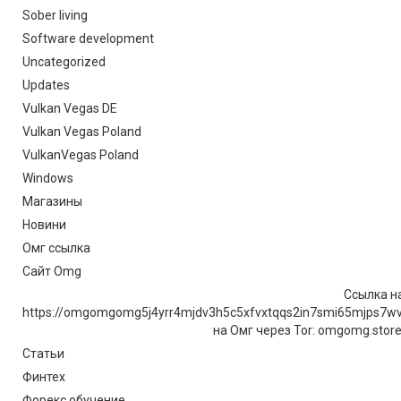
Sober living
Software development
Uncategorized
Updates
Vulkan Vegas DE
Vulkan Vegas Poland
VulkanVegas Poland
Windows
Магазины
Новини
Омг ссылка
Сайт Omg
Ссылка на
https://omgomgomg5j4yrr4mjdv3h5c5xfvxtqqs2in7smi65mjps7w
на Омг через Tor: omgomg.stor
Статьи
Финтех
Форекс обучение