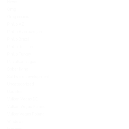
News
Omg
Omg ссылка
PinUp AZ
PinUp Azerbaydjan
PinUp Brazil
PinUp Russian
PinUp Turkey
PL vulkan vegas
Sober living
Software development
Uncategorized
Updates
Vulkan Vegas DE
Vulkan Vegas Poland
VulkanVegas Poland
Windows