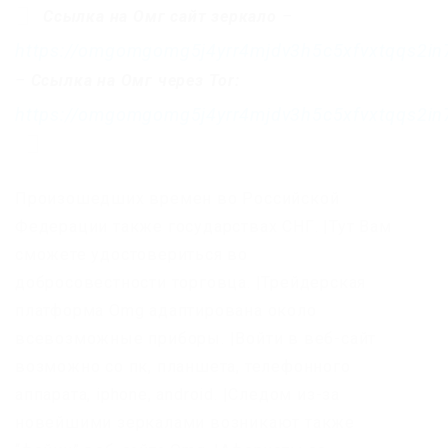
Ссылка на Омг сайт зеркало
–
https://omgomgomg5j4yrr4mjdv3h5c5xfvxtqqs2i
–
Ссылка на Омг через Tor:
https://omgomgomg5j4yrr4mjdv3h5c5xfvxtqqs2i
Произошедших времен во Российской
Федерации также государствах СНГ. |Тут Вам
сможете удостовериться во
добросовестности торговца. |Трейдерская
платформа Omg адаптирована около
всевозможные приборы. |Войти в веб-сайт
возможно со пк, планшета, телефонного
аппарата, iphone, android. |Следом из-за
новейшими зеркалами возникают также