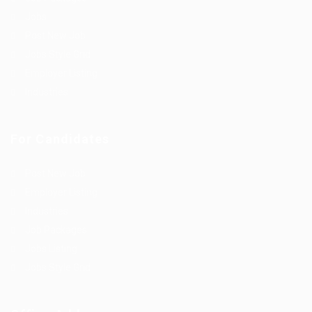
Jobs
Post New Job
Jobs Style Grid
Employer Listing
Industries
For Candidates
Post New Job
Employer Listing
Industries
Job Packages
Jobs Listing
Jobs Style Grid