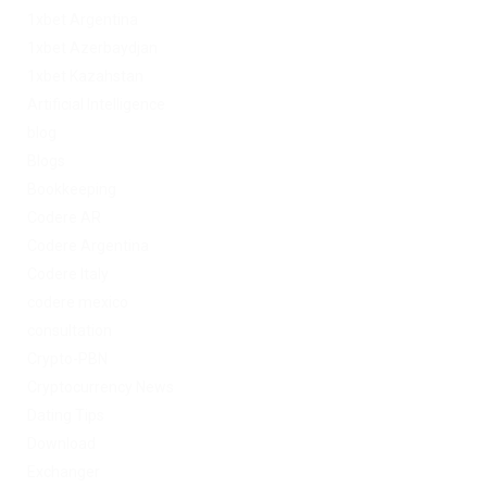
1xbet Argentina
1xbet Azerbaydjan
1xbet Kazahstan
Artificial Intelligence
blog
Blogs
Bookkeeping
Codere AR
Codere Argentina
Codere Italy
codere mexico
consultation
Crypto-PBN
Cryptocurrency News
Dating Tips
Download
Exchanger