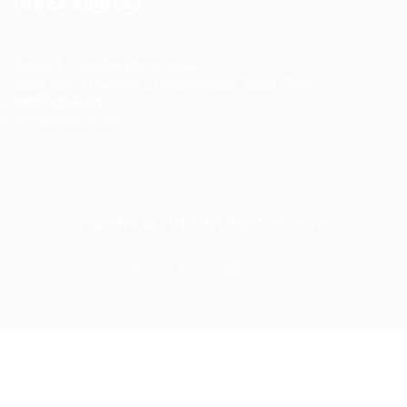
Office Address
Ziontech Consulting Services Inc
605 E Palace Parkway C3 Grand Prairie, Texas 75051
(800) 575-1491
hr@zionntech.com
Zoinntech © 2022, All Right Reserved.