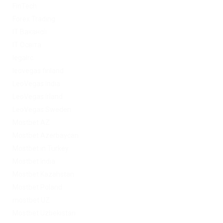
FinTech
Forex Trading
IT Вакансії
IT Освіта
legalrc
leovegas finland
LeoVegas India
LeoVegas Irland
LeoVegas Sweden
Mostbet AZ
Mostbet Azerbaycan
Mostbet in Turkey
Mostbet India
Mostbet Kazahstan
Mostbet Poland
mostbet UZ
Mostbet Uzbekistan