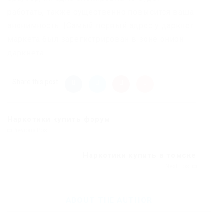
работать, также существенно повысится ваша
анонимность. |Самый первый адрес у даркнет
маркета был зарегистрирован в зоне онион
даркнета.
Share this post
Наркотики купить форум
Previous Post
Наркотики купить в томске
Next Post
ABOUT THE AUTHOR