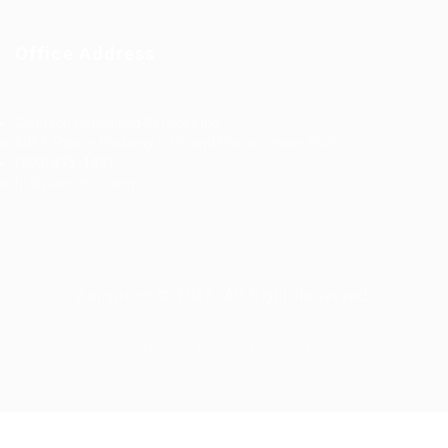
Office Address
Ziontech Consulting Services Inc
605 E Palace Parkway C3 Grand Prairie, Texas 75051
(800) 575-1491
hr@zionntech.com
Zoinntech © 2022, All Right Reserved.