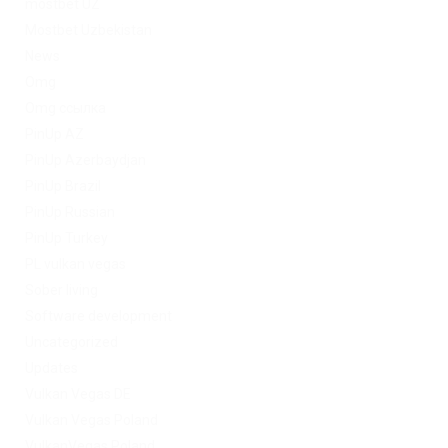
mostbet UZ
Mostbet Uzbekistan
News
Omg
Omg ссылка
PinUp AZ
PinUp Azerbaydjan
PinUp Brazil
PinUp Russian
PinUp Turkey
PL vulkan vegas
Sober living
Software development
Uncategorized
Updates
Vulkan Vegas DE
Vulkan Vegas Poland
VulkanVegas Poland