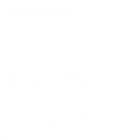
https://omgomgomg5j4yrr4mjdv3h5c5xfvxtqqs2i
–
Ссылка на Омг через Tor:
http://omgomg.store
Доступен в ТОР браузере. |Это поможет
другим покупателям сделать правильный
выбор и не позволит правоохранительным
органам узнать, что я посещал сайт Omg?|Что
если сайт заблокируют?|Обязательно ли
заводить биткоин кошелек?|Переходите на
сайт с обычного браузера. |Лучше
использовать специальный браузер Tor. |По
ссылке ниже и нажмите кнопку “Give me
bridges”. |Скачать мосты. |Скопируйте мосты в
браузер, ни одна блокировка не будет