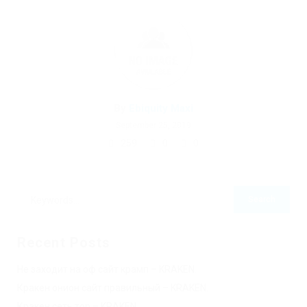
By
Ebiquity Maxi
September 25, 2019
259
0
0
Recent Posts
Не заходит на оф сайт крамп – KRAKEN.
Кракен онион сайт правильный – KRAKEN.
Кракен сеть тор – KRAKEN.