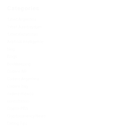
Categories
1xbet Argentina
1xbet Azerbaydjan
1xbet Kazahstan
Artificial Intelligence
blog
Blogs
Bookkeeping
Codere AR
Codere Argentina
Codere Italy
codere mexico
consultation
Crypto-PBN
Cryptocurrency News
Dating Tips