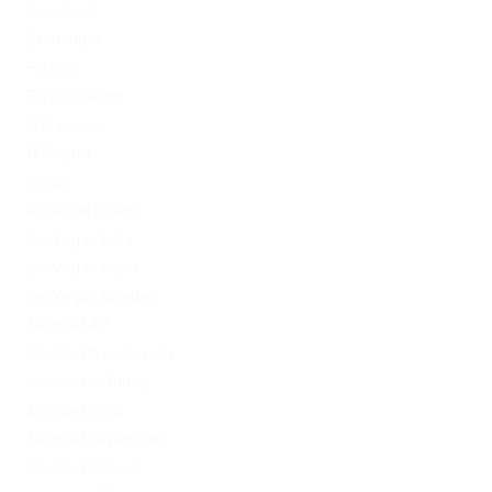
Download
Exchanger
FinTech
Forex Trading
IT Вакансії
IT Освіта
legalrc
leovegas finland
LeoVegas India
LeoVegas Irland
LeoVegas Sweden
Mostbet AZ
Mostbet Azerbaycan
Mostbet in Turkey
Mostbet India
Mostbet Kazahstan
Mostbet Poland