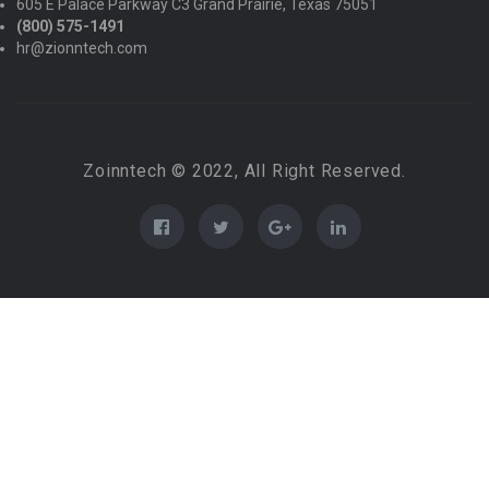
605 E Palace Parkway C3 Grand Prairie, Texas 75051
(800) 575-1491
hr@zionntech.com
Zoinntech © 2022, All Right Reserved.