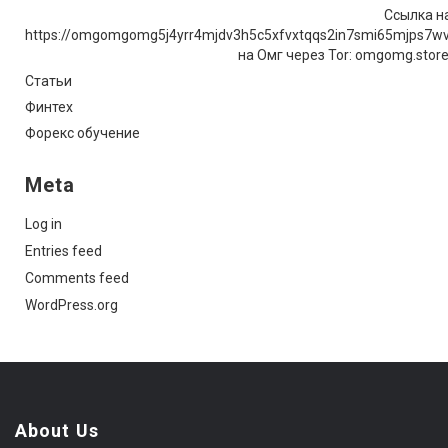
Ссылка на
https://omgomgomg5j4yrr4mjdv3h5c5xfvxtqqs2in7smi65mjps7w
на Омг через Tor: omgomg.stor
Статьи
Финтех
Форекс обучение
Meta
Log in
Entries feed
Comments feed
WordPress.org
About Us