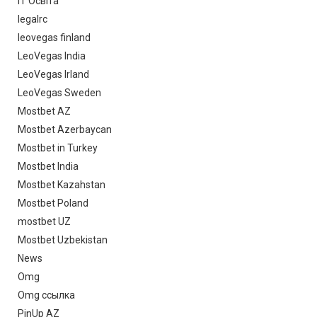
IT Освіта
legalrc
leovegas finland
LeoVegas India
LeoVegas Irland
LeoVegas Sweden
Mostbet AZ
Mostbet Azerbaycan
Mostbet in Turkey
Mostbet India
Mostbet Kazahstan
Mostbet Poland
mostbet UZ
Mostbet Uzbekistan
News
Omg
Omg ссылка
PinUp AZ