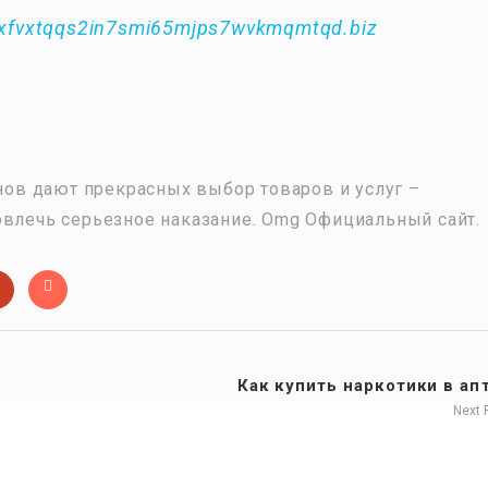
xfvxtqqs2in7smi65mjps7wvkmqmtqd.biz
инов дают прекрасных выбор товаров и услуг –
овлечь серьезное наказание. Omg Официальный сайт.
Как купить наркотики в ап
Next 