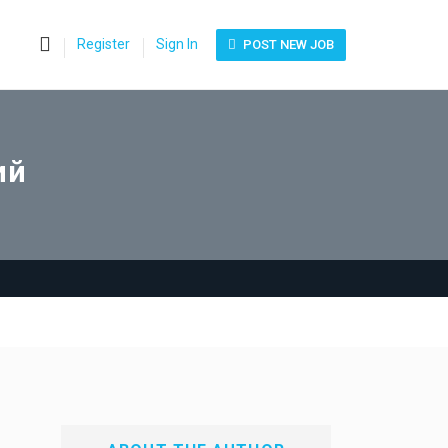
0
Register
Sign In
POST NEW JOB
ий