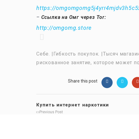
https://omgomgomg5j4yrr4mjdv3h5c5
–
Ссылка на Омг через Tor:
http://omgomg.store
Себе. |Гибкость покупок. |Тысяч магаз
рискованное занятие, которое может п
Share this post
Купить интернет наркотики
Previous Post