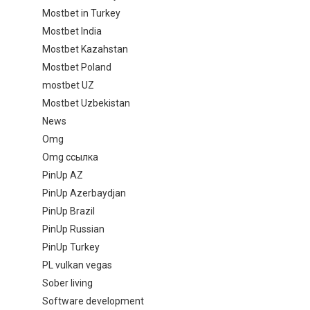
Mostbet in Turkey
Mostbet India
Mostbet Kazahstan
Mostbet Poland
mostbet UZ
Mostbet Uzbekistan
News
Omg
Omg ссылка
PinUp AZ
PinUp Azerbaydjan
PinUp Brazil
PinUp Russian
PinUp Turkey
PL vulkan vegas
Sober living
Software development