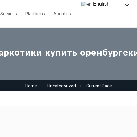
English
Services
Platforms
About us
аркотики купить оренбургск
Home
Uncategorized
Current Page