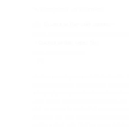
Uncategorized
0 Comments
Ссылка на Омг сайт зеркало
–
https://omgomgomg5j4yrr4mjdv3h5c5
–
Ссылка на Омг через Tor:
http://omgomg.store
Любое время суток из любой области. 
систематическое и регулярное обновле
или услугу не нужно беспокоиться об а
друг другу. |Смысл этой сети в том, ч
лет, хоть он и развивается мелкими ша
Браузер Тор стал востребованным в тот
сайты в deep web. |В этом маркетплей