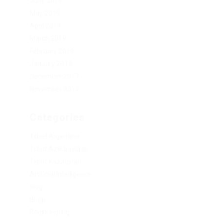
June 2019
May 2019
April 2019
March 2019
February 2019
January 2019
December 2017
November 2017
Categories
1xbet Argentina
1xbet Azerbaydjan
1xbet Kazahstan
Artificial Intelligence
blog
Blogs
Bookkeeping