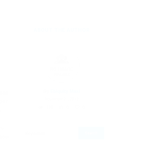
ABOUT THE AUTHOR
By
Ebiquity Maxi
овар
November 21, 2019
рят
198
0
0
х
ть
ждом