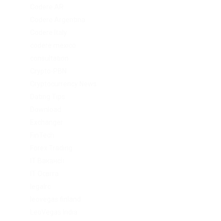
Codere AR
Codere Argentina
Codere Italy
codere mexico
consultation
Crypto-PBN
Cryptocurrency News
Dating Tips
Download
Exchanger
FinTech
Forex Trading
IT Вакансії
IT Освіта
legalrc
leovegas finland
LeoVegas India