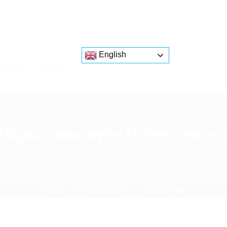
English
atforms
About us
Наркотики купить бесплатн
Home
Uncategorized
Current Page