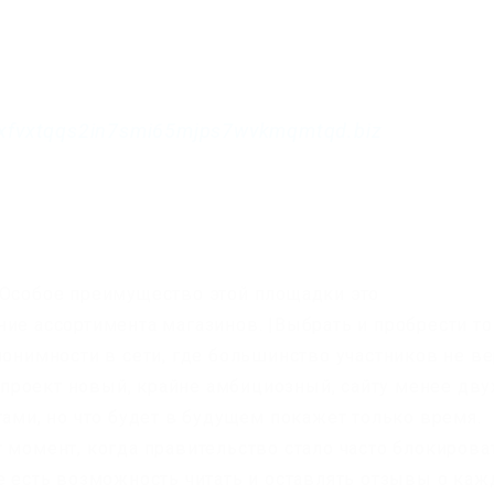
xfvxtqqs2in7smi65mjps7wvkmqmtqd.biz
|Особое преимущество этой площадки это
ние ассортимента магазинов. |Выбрать и пробрести т
нонимности в сети, где большинство участников не ве
то проект новый, крайне амбициозный, сайту менее дву
гами, но что будет в будущем покажет только время.
 момент, когда правительство стало часто блокирова
се есть возможность читать и оставлять отзывы о ка