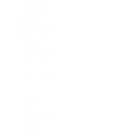
LeoVegas Irland
LeoVegas Sweden
Mostbet AZ
Mostbet Azerbaycan
Mostbet in Turkey
Mostbet India
Mostbet Kazahstan
Mostbet Poland
mostbet UZ
Mostbet Uzbekistan
News
Omg
Omg ссылка
PinUp AZ
PinUp Azerbaydjan
PinUp Brazil
PinUp Russian