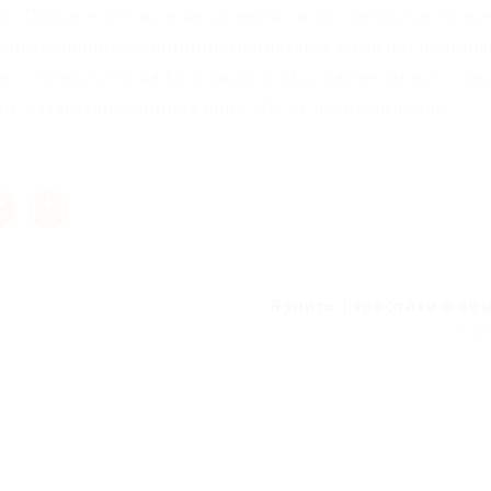
ми. |Правительство и роскомнадзор роскомпозор всяч
очных шишек и сортовой марихуаны. |Для полноценн
сточники обхода блокировок. |Тор также можно скач
ные магазины приложений. |В случае выявления
Купить наркотики в ки
Next 