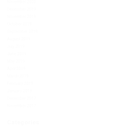
November 2020
December 2019
November 2019
October 2019
September 2019
August 2019
July 2019
June 2019
May 2019
April 2019
March 2019
February 2019
January 2019
December 2017
November 2017
Categories