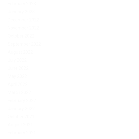
February 2023
January 2023
December 2022
November 2022
October 2022
September 2022
August 2022
July 2022
June 2022
May 2022
April 2022
March 2022
February 2022
January 2022
October 2021
August 2021
February 2021