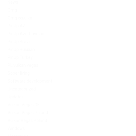
News
Omg
Omg ссылка
PinUp AZ
PinUp Azerbaydjan
PinUp Brazil
PinUp Russian
PinUp Turkey
PL vulkan vegas
Sober living
Software development
Uncategorized
Updates
Vulkan Vegas DE
Vulkan Vegas Poland
VulkanVegas Poland
Windows