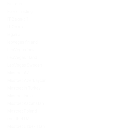
FinTech
Forex Trading
IT Вакансії
IT Освіта
legalrc
leovegas finland
LeoVegas India
LeoVegas Irland
LeoVegas Sweden
Mostbet AZ
Mostbet Azerbaycan
Mostbet in Turkey
Mostbet India
Mostbet Kazahstan
Mostbet Poland
mostbet UZ
Mostbet Uzbekistan