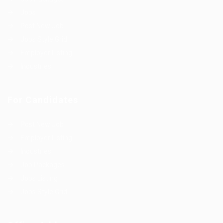
Jobs
Post New Job
Jobs Style Grid
Employer Listing
Industries
For Candidates
Post New Job
Employer Listing
Industries
Job Packages
Jobs Listing
Jobs Style Grid