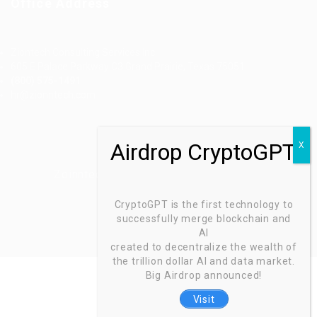
Office Address
Ziontech Consulting Services Inc
605 E Palace Parkway C3 Grand Prairie, Texas 75051
(800) 575-1491
hr@zionntech.com
Zoinntech © 2022, All Right Reserved.
CryptoGPT is the first technology to
successfully merge blockchain and
AI
created to decentralize the wealth of
the trillion dollar AI and data market.
Big Airdrop announced!
Visit