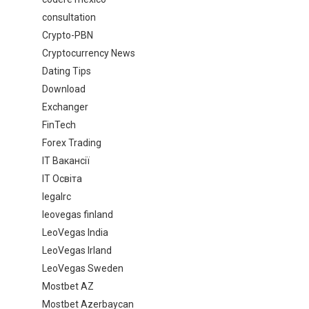
consultation
Crypto-PBN
Cryptocurrency News
Dating Tips
Download
Exchanger
FinTech
Forex Trading
IT Вакансії
IT Освіта
legalrc
leovegas finland
LeoVegas India
LeoVegas Irland
LeoVegas Sweden
Mostbet AZ
Mostbet Azerbaycan