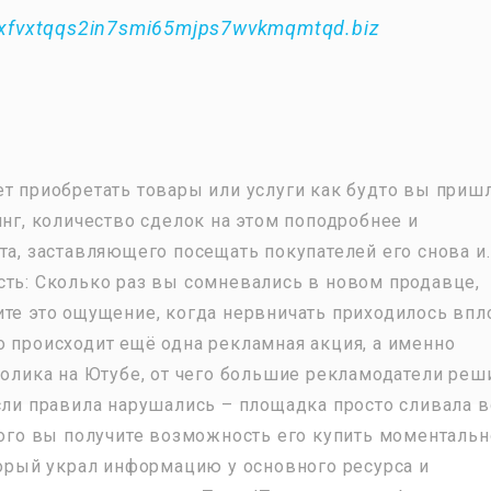
xfvxtqqs2in7smi65mjps7wvkmqmtqd.biz
ет приобретать товары или услуги как будто вы приш
инг, количество сделок на этом поподробнее и
та, заставляющего посещать покупателей его снова и.
сть: Сколько раз вы сомневались в новом продавце,
ите это ощущение, когда нервничать приходилось впл
о происходит ещё одна рекламная акция, а именно
ролика на Ютубе, от чего большие рекламодатели реш
Если правила нарушались – площадка просто сливала в
того вы получите возможность его купить моментально
торый украл информацию у основного ресурса и