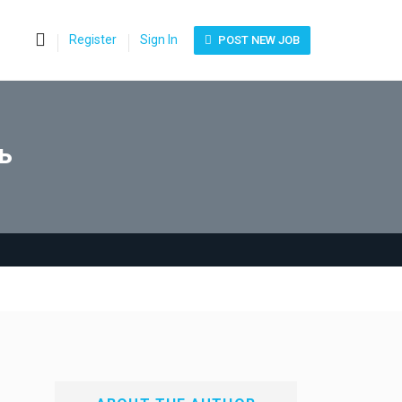
0
Register
Sign In
POST NEW JOB
ь