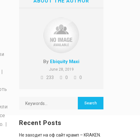
ABOUT THE AUTHOR
ли
By
Ebiquity Maxi
June 28, 2019
 |
233
0
0
оть
или
се
Recent Posts
. |
Не заходит на оф сайт крамп – KRAKEN.