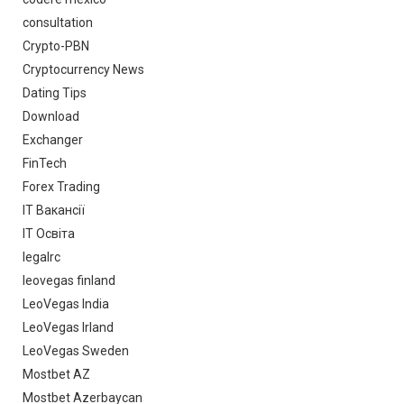
consultation
Crypto-PBN
Cryptocurrency News
Dating Tips
Download
Exchanger
FinTech
Forex Trading
IT Вакансії
IT Освіта
legalrc
leovegas finland
LeoVegas India
LeoVegas Irland
LeoVegas Sweden
Mostbet AZ
Mostbet Azerbaycan