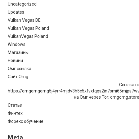
Uncategorized
Updates
Vulkan Vegas DE
Vulkan Vegas Poland
VulkanVegas Poland
Windows
Магазины
Новини
Омг ссылка
Сайт Omg
Ссылка на
https://omgomgomg5j4yrr4mjdv3h5c5xfvxtqqs2in7smi65mjps7w
на Омг через Tor: omgomg.stor
Статьи
Финтех
Форекс обучение
Meta