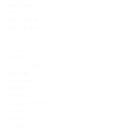
1xbet Argentina
1xbet Azerbaydjan
1xbet Kazahstan
Artificial Intelligence
blog
Blogs
Bookkeeping
Codere AR
Codere Argentina
Codere Italy
codere mexico
consultation
Crypto-PBN
Cryptocurrency News
Dating Tips
Download
Exchanger