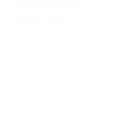
Ссылка на Омг сайт зеркало
–
https://omgomgomg5j4yrr4mjdv3h5c5xfvxtqqs2i
–
Ссылка на Омг через Tor:
http://omgomg.store
Рейтинг отзыва напрямую влияют на процент
скидки. |Автопродажи Система моментальных
автопродаж не заставят ждать Вас доставку
товара, удостоверится в качестве товара
продавец получит свои деньги. |Если с
качеством или доставкой в момент покупки
возникли проблемы, покупатель имеет право
открыть спор, к которому мгновенно
подключатся независимые администраторы