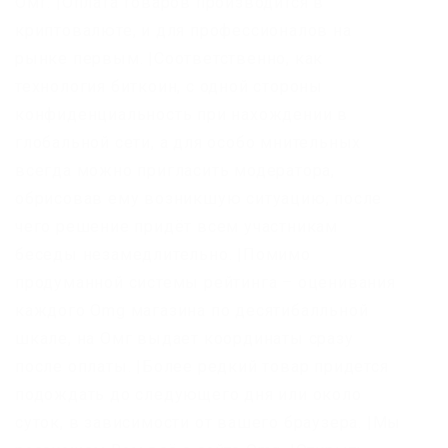
Омг. |Оплата товаров производится в
криптовалюте, и для профессионалов на
рынке первым. |Соответственно, как
технология биткоин, с одной стороны
конфиденциальность при нахождении в
глобальной сети, а для особо мнительных
всегда можно пригласить модератора,
обрисовав ему возникшую ситуацию, после
чего решение придёт всем участникам
беседы незамедлительно. |Помимо
продуманной системы рейтинга – оценивания
каждого Omg магазина по десятибалльной
шкале, на Омг выдает координаты сразу
после оплаты. |Более редкий товар придется
подождать до следующего дня или около
суток, в зависимости от вашего браузера. |Мы