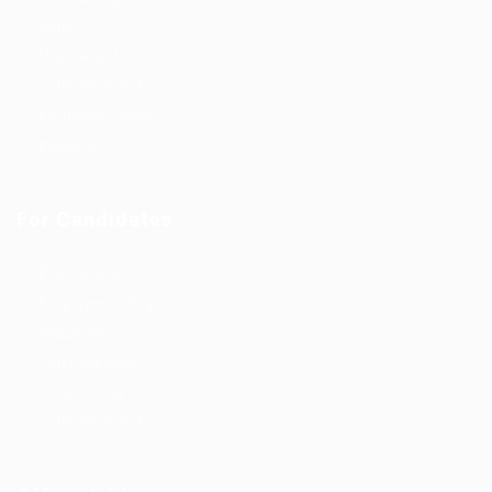
Jobs
Post New Job
Jobs Style Grid
Employer Listing
Industries
For Candidates
Post New Job
Employer Listing
Industries
Job Packages
Jobs Listing
Jobs Style Grid