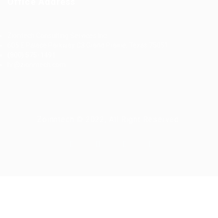
Office Address
Ziontech Consulting Services Inc
605 E Palace Parkway C3 Grand Prairie, Texas 75051
(800) 575-1491
hr@zionntech.com
Zoinntech © 2022, All Right Reserved.