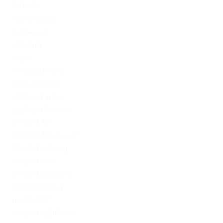
FinTech
Forex Trading
IT Вакансії
IT Освіта
legalrc
leovegas finland
LeoVegas India
LeoVegas Irland
LeoVegas Sweden
Mostbet AZ
Mostbet Azerbaycan
Mostbet in Turkey
Mostbet India
Mostbet Kazahstan
Mostbet Poland
mostbet UZ
Mostbet Uzbekistan