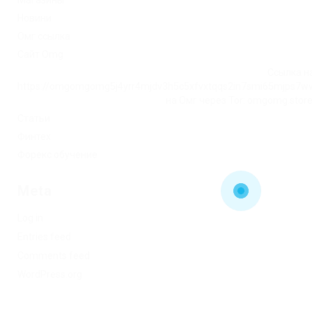
Магазины
Новини
Омг ссылка
Сайт Omg
Ссылка на
https://omgomgomg5j4yrr4mjdv3h5c5xfvxtqqs2in7smi65mjps7w
на Омг через Tor: omgomg.stor
Статьи
Финтех
Форекс обучение
Meta
Log in
Entries feed
Comments feed
WordPress.org