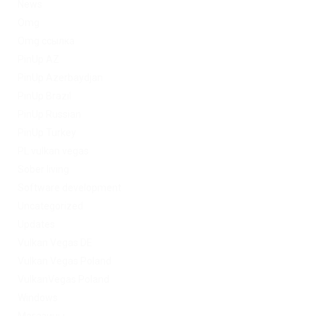
News
Omg
Omg ссылка
PinUp AZ
PinUp Azerbaydjan
PinUp Brazil
PinUp Russian
PinUp Turkey
PL vulkan vegas
Sober living
Software development
Uncategorized
Updates
Vulkan Vegas DE
Vulkan Vegas Poland
VulkanVegas Poland
Windows