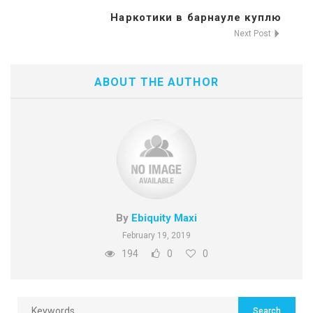
Наркотики в барнауле куплю
Next Post
ABOUT THE AUTHOR
By
Ebiquity Maxi
February 19, 2019
194
0
0