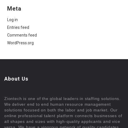
Meta
Log in
Entries feed
Comments feed
WordPress.org
About Us
Ziontech is one of the global leaders in staffing solutions.
We deliver end to end human resource management
solutions focused on both the labor and job market. Our
online professional talent platform connects businesses of
all shapes and sizes with high-quality applicants and vice
versa. We have a vigorous network of quality candidates