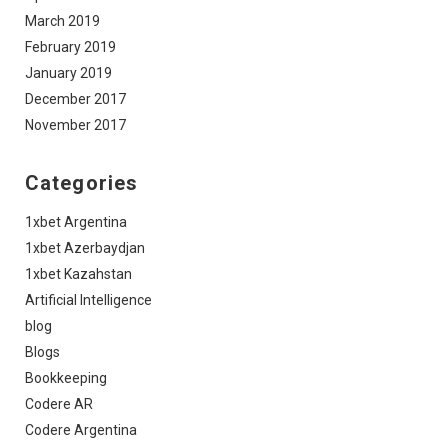
March 2019
February 2019
January 2019
December 2017
November 2017
Categories
1xbet Argentina
1xbet Azerbaydjan
1xbet Kazahstan
Artificial Intelligence
blog
Blogs
Bookkeeping
Codere AR
Codere Argentina