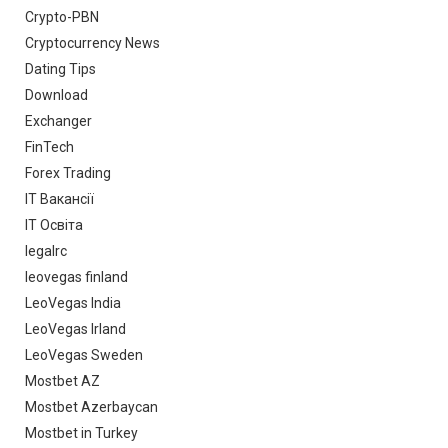
Crypto-PBN
Cryptocurrency News
Dating Tips
Download
Exchanger
FinTech
Forex Trading
IT Вакансії
IT Освіта
legalrc
leovegas finland
LeoVegas India
LeoVegas Irland
LeoVegas Sweden
Mostbet AZ
Mostbet Azerbaycan
Mostbet in Turkey