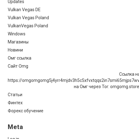
Updates
Vulkan Vegas DE
Vulkan Vegas Poland
VulkanVegas Poland
Windows
Магазины
Новини
Омг ссылка
Сайт Omg
Ссылка на
https://omgomgomg5j4yrr4mjdv3h5c5xfvxtqqs2in7smi65mjps7w
на Омг через Tor: omgomg.stor
Статьи
Финтех
Форекс обучение
Meta
Log in