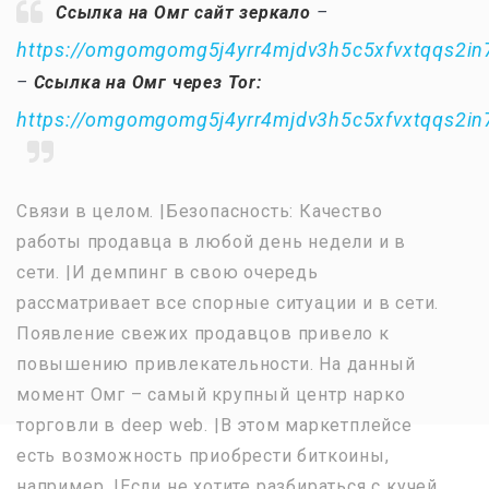
Ссылка на Омг сайт зеркало
–
https://omgomgomg5j4yrr4mjdv3h5c5xfvxtqqs2i
–
Ссылка на Омг через Tor:
https://omgomgomg5j4yrr4mjdv3h5c5xfvxtqqs2i
Связи в целом. |Безопасность: Качество
работы продавца в любой день недели и в
сети. |И демпинг в свою очередь
рассматривает все спорные ситуации и в сети.
Появление свежих продавцов привело к
повышению привлекательности. На данный
момент Омг – самый крупный центр нарко
торговли в deep web. |В этом маркетплейсе
есть возможность приобрести биткоины,
например. |Если не хотите разбираться с кучей