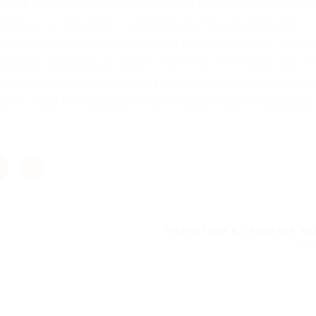
одов ХХ века. |Для большинства пользователей с од
ждении в сети просто необходима при заключении
историю их покупок кроме. |А с другой стороны, кажд
сновной сайт раньше можно было бы отследить, ибо т
, чтобы добиться большей анонимности для пользоват
чники стали блокироваться для представителей разных
Наркотики в саратове к
Next 