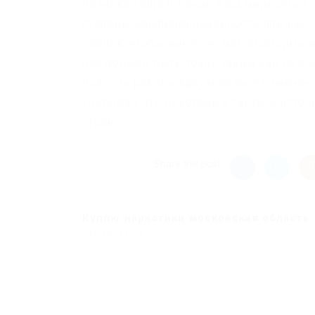
возникал ещё в конце восьмидесятых г
стороны конфиденциальность при нахо
сделок, чтобы никто не мог отследить 
раз должен быть точно таким как на о
вся суть работы браузера был изменен
учитывая, что некоторые сайты и исто
стран.
Share this post
Куплю наркотики московская область
Previous Post