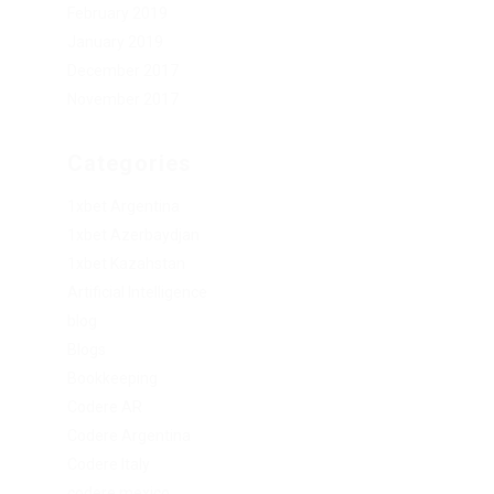
February 2019
January 2019
December 2017
November 2017
Categories
1xbet Argentina
1xbet Azerbaydjan
1xbet Kazahstan
Artificial Intelligence
blog
Blogs
Bookkeeping
Codere AR
Codere Argentina
Codere Italy
codere mexico