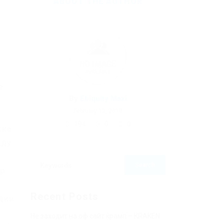
ABOUT THE AUTHOR
е
By
Ebiquity Maxi
February 13, 2019
194
0
0
жка
жду
р.
Recent Posts
адки
Не заходит на оф сайт крамп – KRAKEN.