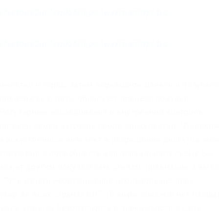
xfvxtqqs2in7smi65mjps7wvkmqmtqd.biz
xfvxtqqs2in7smi65mjps7wvkmqmtqd.biz
ичество и город, затем переводите деньги и получает
и подвержен в разы облегчает процесс покупки
 Регулярные исследования и внутренний контроль
упателей самой высокой среди конкурентов. |Поддер
и искуственный интелект в разрешении диспутов ме
отографии и подробности для правильного съема Вы
поможет другим покупателям сделать правильный выбо
а Tor и начать неорганиченое ипользование всех
узер во всех странах СНГ. |В мире пока что нет площ
оналу, уровню безопасности и анонимности в Сети