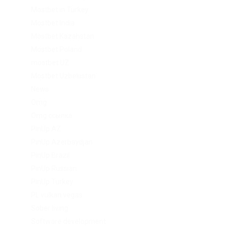
Mostbet in Turkey
Mostbet India
Mostbet Kazahstan
Mostbet Poland
mostbet UZ
Mostbet Uzbekistan
News
Omg
Omg ссылка
PinUp AZ
PinUp Azerbaydjan
PinUp Brazil
PinUp Russian
PinUp Turkey
PL vulkan vegas
Sober living
Software development