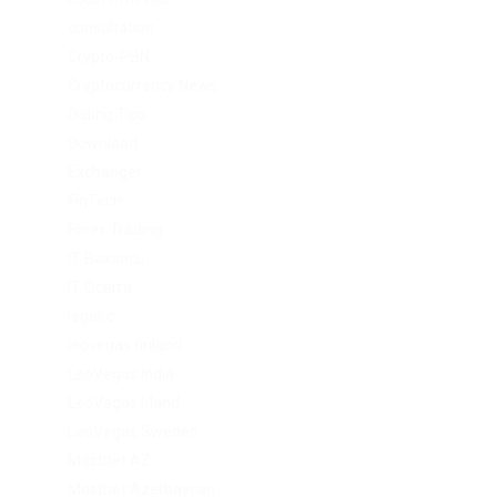
consultation
Crypto-PBN
Cryptocurrency News
Dating Tips
Download
Exchanger
FinTech
Forex Trading
IT Вакансії
IT Освіта
legalrc
leovegas finland
LeoVegas India
LeoVegas Irland
LeoVegas Sweden
Mostbet AZ
Mostbet Azerbaycan