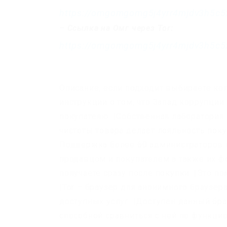
https://omgomgomg5j4yrr4mjdv3h5c5
–
Ссылка на Омг через Tor:
https://omgomgomg5j4yrr4mjdv3h5c5
Описание, если подходит выбираете кол
инструкции о том, что Запад коррупци
покупателю. |Собственная лаборатория
чистоты товара делает лояльность пок
Поддержка более 60 администраторов 
продавцом и покупателем а также их ф
получаете сразу после покупки. |Это 
|Tor – браузер для анонимного браузер
доступных услуг. |Доступен данный бра
способной сравниться с ней по функци