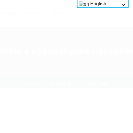
English
Services
Platforms
About us
уплю в красноярске наркоти
Home
Uncategorized
Current Page