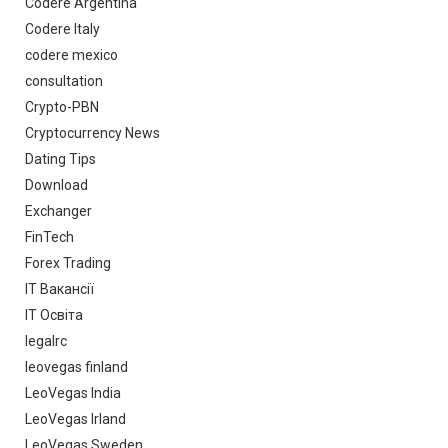
Codere Argentina
Codere Italy
codere mexico
consultation
Crypto-PBN
Cryptocurrency News
Dating Tips
Download
Exchanger
FinTech
Forex Trading
IT Вакансії
IT Освіта
legalrc
leovegas finland
LeoVegas India
LeoVegas Irland
LeoVegas Sweden