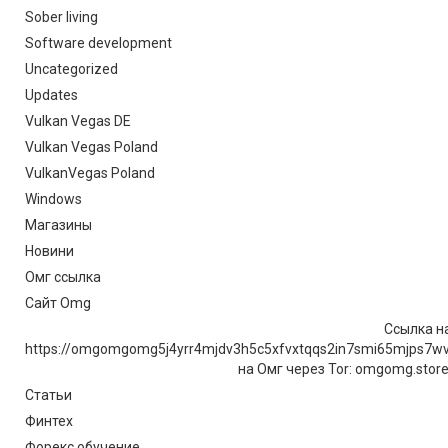
Sober living
Software development
Uncategorized
Updates
Vulkan Vegas DE
Vulkan Vegas Poland
VulkanVegas Poland
Windows
Магазины
Новини
Омг ссылка
Сайт Omg
Ссылка на
https://omgomgomg5j4yrr4mjdv3h5c5xfvxtqqs2in7smi65mjps7w
на Омг через Tor: omgomg.stor
Статьи
Финтех
Форекс обучение