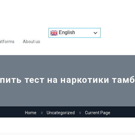
English
atforms
About us
пить тест на наркотики там
Home
Uncategorized
Current Page