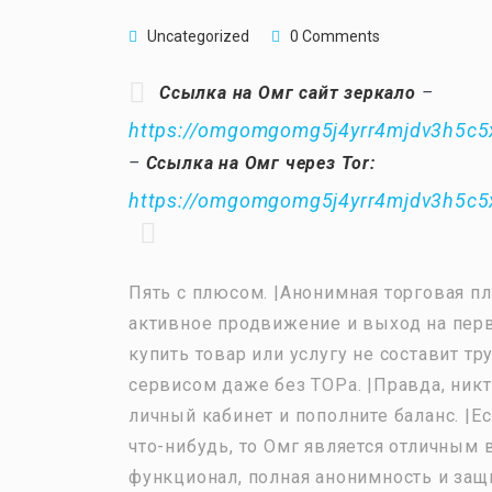
Uncategorized
0 Comments
Ссылка на Омг сайт зеркало
–
https://omgomgomg5j4yrr4mjdv3h5c5
–
Ссылка на Омг через Tor:
https://omgomgomg5j4yrr4mjdv3h5c5
Пять с плюсом. |Анонимная торговая п
активное продвижение и выход на перв
купить товар или услугу не составит т
сервисом даже без ТОРа. |Правда, никт
личный кабинет и пополните баланс. |Е
что-нибудь, то Омг является отличным
функционал, полная анонимность и защ