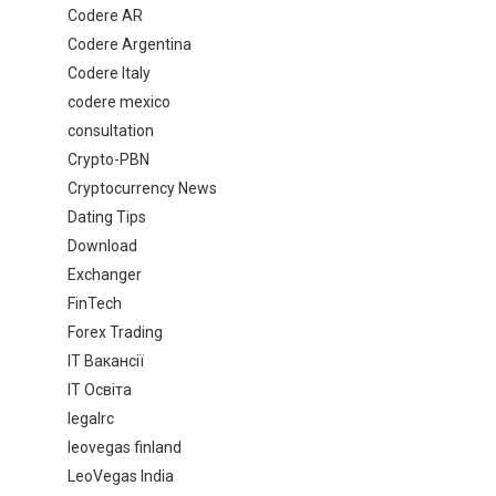
Codere AR
Codere Argentina
Codere Italy
codere mexico
consultation
Crypto-PBN
Cryptocurrency News
Dating Tips
Download
Exchanger
FinTech
Forex Trading
IT Вакансії
IT Освіта
legalrc
leovegas finland
LeoVegas India