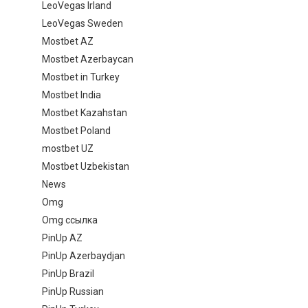
LeoVegas Irland
LeoVegas Sweden
Mostbet AZ
Mostbet Azerbaycan
Mostbet in Turkey
Mostbet India
Mostbet Kazahstan
Mostbet Poland
mostbet UZ
Mostbet Uzbekistan
News
Omg
Omg ссылка
PinUp AZ
PinUp Azerbaydjan
PinUp Brazil
PinUp Russian