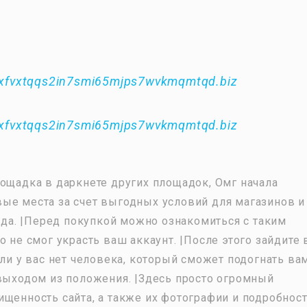
xfvxtqqs2in7smi65mjps7wvkmqmtqd.biz
xfvxtqqs2in7smi65mjps7wvkmqmtqd.biz
лощадка в даркнете других площадок, Омг начала
ые места за счет выгодных условий для магазинов и
руда. |Перед покупкой можно ознакомиться с таким
о не смог украсть ваш аккаунт. |После этого зайдите 
сли у вас нет человека, который сможет подогнать ва
 выходом из положения. |Здесь просто огромный
ищенность сайта, а также их фотографии и подробнос