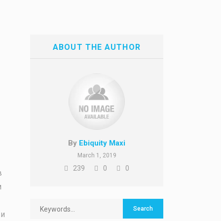
ABOUT THE AUTHOR
By
Ebiquity Maxi
March 1, 2019
239
0
0
в
м
ти