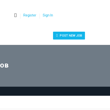
0
Register
Sign In
POST NEW JOB
бов