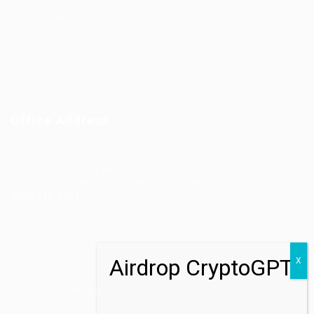
Industries
Job Packages
Jobs Listing
Jobs Style Grid
Office Address
Ziontech Consulting Services Inc
605 E Palace Parkway C3 Grand Prairie, Texas 75051
(800) 575-1491
hr@zionntech.com
Zoinntech © 2022, All Right Reserved.