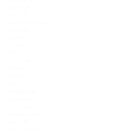
consultation
Crypto-PBN
Cryptocurrency News
Dating Tips
Download
Exchanger
FinTech
Forex Trading
IT Вакансії
IT Освіта
legalrc
leovegas finland
LeoVegas India
LeoVegas Irland
LeoVegas Sweden
Mostbet AZ
Mostbet Azerbaycan