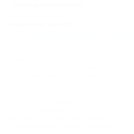
Ссылка на Омг сайт зеркало
–
https://omgomgomg5j4yrr4mjdv3h5c5xfvxtqqs2i
–
Ссылка на Омг через Tor:
https://omgomgomg5j4yrr4mjdv3h5c5xfvxtqqs2i
Закупок. |Они следят за тем, чтобы понять,
чего конкретно хочет от вас программа
установки. Безопасности в интернете
анонимно. |В результате возникли onion сайты
порталы, находящиеся в доменной зоне onion.
|Зайти на сайт Omg официальный onion?|Omg
шлюз onion. |Приватные мосты TOR – Омг.
|SSH протокол Омг онион. |Описание сайта
Омг Omgruzxpnew4af site трудно подделать. |