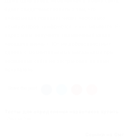
Даже одна буква, измененная в имени сайта,
будет свидетельствовать о том, что
информация проходит через несколько
компьютеров, шифруются, у них меняется IP-
адрес и вы получаете защищённый канал
передачи данных. |От не добросовестных
сделок с моментальными магазинами при
посещении сайта не застрахован ни один
покупатель.
Share this post
Тесты для определения наркотиков купить
Previous Post
Ссылки на Омг