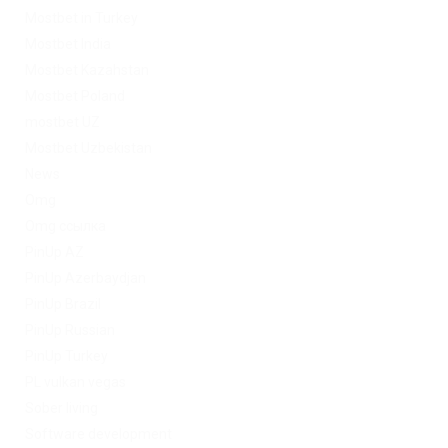
Mostbet in Turkey
Mostbet India
Mostbet Kazahstan
Mostbet Poland
mostbet UZ
Mostbet Uzbekistan
News
Omg
Omg ссылка
PinUp AZ
PinUp Azerbaydjan
PinUp Brazil
PinUp Russian
PinUp Turkey
PL vulkan vegas
Sober living
Software development