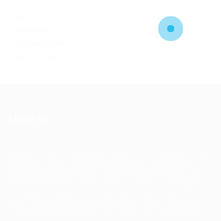
Log in
Entries feed
Comments feed
WordPress.org
About Us
Ziontech is one of the global leaders in staffing solutions.
We deliver end to end human resource management
solutions focused on both the labor and job market. Our
online professional talent platform connects businesses of
all shapes and sizes with high-quality applicants and vice
versa. We have a vigorous network of quality candidates
to help find the talent you need, faster and proficiently.