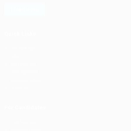
LEARN MORE
Quick Links
Job Packages
Jobs
Post New Job
Jobs Style Grid
Employer Listing
Industries
For Candidates
Post New Job
Employer Listing