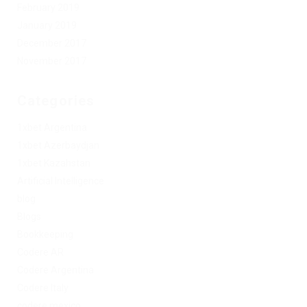
February 2019
January 2019
December 2017
November 2017
Categories
1xbet Argentina
1xbet Azerbaydjan
1xbet Kazahstan
Artificial Intelligence
blog
Blogs
Bookkeeping
Codere AR
Codere Argentina
Codere Italy
codere mexico