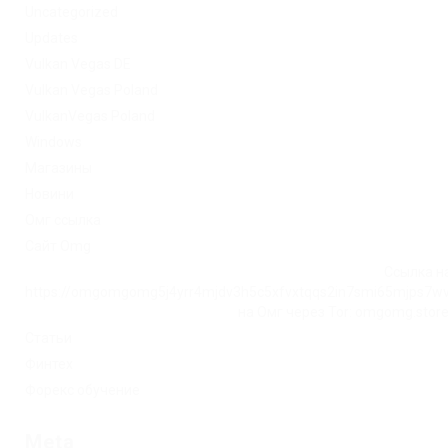
Uncategorized
Updates
Vulkan Vegas DE
Vulkan Vegas Poland
VulkanVegas Poland
Windows
Магазины
Новини
Омг ссылка
Сайт Omg
Ссылка на
https://omgomgomg5j4yrr4mjdv3h5c5xfvxtqqs2in7smi65mjps7w
на Омг через Tor: omgomg.stor
Статьи
Финтех
Форекс обучение
Meta