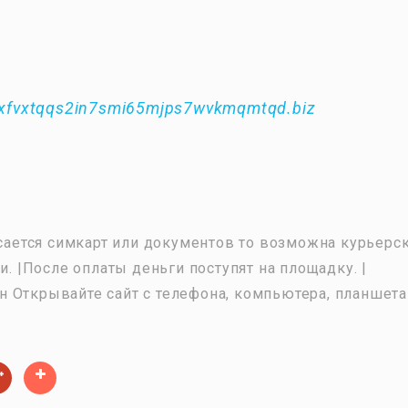
xfvxtqqs2in7smi65mjps7wvkmqmtqd.biz
асается симкарт или документов то возможна курьерс
и. |После оплаты деньги поступят на площадку. |
 Открывайте сайт с телефона, компьютера, планшета