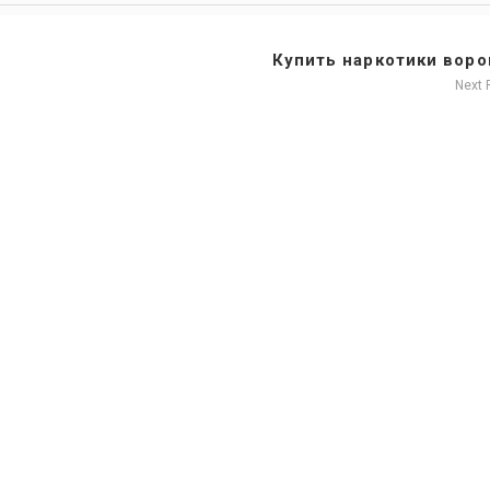
Купить наркотики вор
Next 