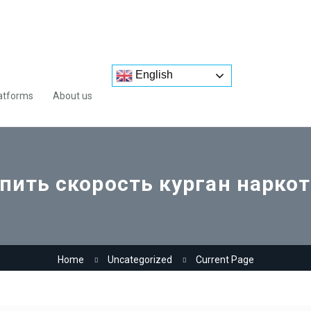
English
atforms
About us
пить скорость курган нарко
Home
Uncategorized
Current Page