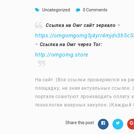
Uncategorized
0 Comments
Ссылка на Омг сайт зеркало
–
https://omgomgomg5j4yrr4mjdv3h5c5
–
Ссылка на Омг через Tor:
http://omgomg.store
На сайт. |Все ссылки проверяются на р
площадку, не зная актуальных ссылок.
портала советуют производить оплату к
технологии веерных закупок. |Каждый 
Share this post