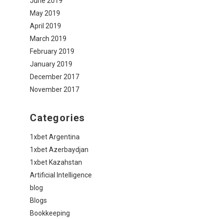
June 2019
May 2019
April 2019
March 2019
February 2019
January 2019
December 2017
November 2017
Categories
1xbet Argentina
1xbet Azerbaydjan
1xbet Kazahstan
Artificial Intelligence
blog
Blogs
Bookkeeping