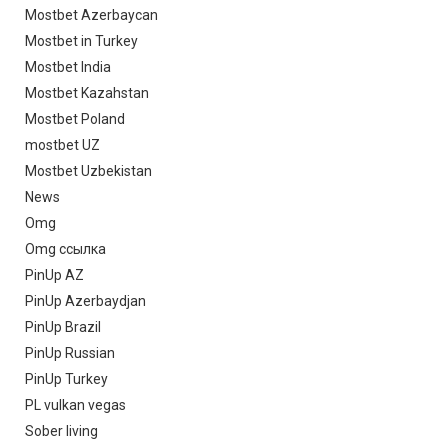
Mostbet Azerbaycan
Mostbet in Turkey
Mostbet India
Mostbet Kazahstan
Mostbet Poland
mostbet UZ
Mostbet Uzbekistan
News
Omg
Omg ссылка
PinUp AZ
PinUp Azerbaydjan
PinUp Brazil
PinUp Russian
PinUp Turkey
PL vulkan vegas
Sober living