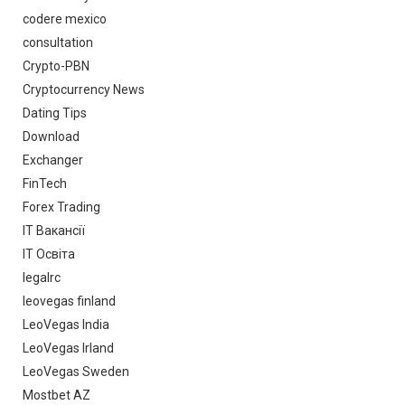
codere mexico
consultation
Crypto-PBN
Cryptocurrency News
Dating Tips
Download
Exchanger
FinTech
Forex Trading
IT Вакансії
IT Освіта
legalrc
leovegas finland
LeoVegas India
LeoVegas Irland
LeoVegas Sweden
Mostbet AZ