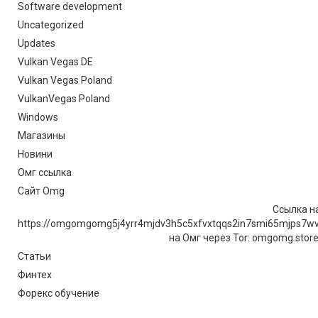
Software development
Uncategorized
Updates
Vulkan Vegas DE
Vulkan Vegas Poland
VulkanVegas Poland
Windows
Магазины
Новини
Омг ссылка
Сайт Omg
Ссылка на
https://omgomgomg5j4yrr4mjdv3h5c5xfvxtqqs2in7smi65mjps7w
на Омг через Tor: omgomg.stor
Статьи
Финтех
Форекс обучение