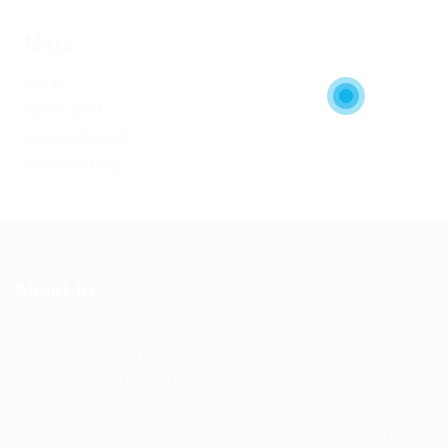
Meta
Log in
Entries feed
Comments feed
WordPress.org
About Us
Ziontech is one of the global leaders in staffing solutions.
We deliver end to end human resource management
solutions focused on both the labor and job market. Our
online professional talent platform connects businesses of
all shapes and sizes with high-quality applicants and vice