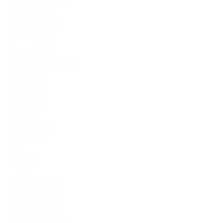
Codere Italy
codere mexico
consultation
Crypto-PBN
Cryptocurrency News
Dating Tips
Download
Exchanger
FinTech
Forex Trading
IT Вакансії
IT Освіта
legalrc
leovegas finland
LeoVegas India
LeoVegas Irland
LeoVegas Sweden