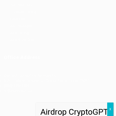
Post New Job
Employer Listing
Industries
Job Packages
Jobs Listing
Jobs Style Grid
Office Address
Ziontech Consulting Services Inc
605 E Palace Parkway C3 Grand Prairie, Texas 75051
(800) 575-1491
hr@zionntech.com