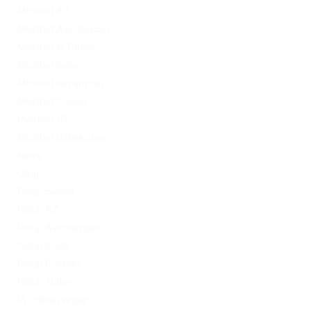
Mostbet AZ
Mostbet Azerbaycan
Mostbet in Turkey
Mostbet India
Mostbet Kazahstan
Mostbet Poland
mostbet UZ
Mostbet Uzbekistan
News
Omg
Omg ссылка
PinUp AZ
PinUp Azerbaydjan
PinUp Brazil
PinUp Russian
PinUp Turkey
PL vulkan vegas