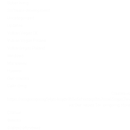
Sober living
Software development
Uncategorized
Updates
Vulkan Vegas DE
Vulkan Vegas Poland
VulkanVegas Poland
Windows
Магазины
Новини
Омг ссылка
Сайт Omg
Ссылка на
https://omgomgomg5j4yrr4mjdv3h5c5xfvxtqqs2in7smi65mjps7w
на Омг через Tor: omgomg.stor
Статьи
Финтех
Форекс обучение