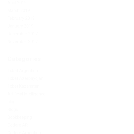
April 2019
March 2019
February 2019
January 2019
December 2017
November 2017
Categories
1xbet Argentina
1xbet Azerbaydjan
1xbet Kazahstan
Artificial Intelligence
blog
Blogs
Bookkeeping
Codere AR
Codere Argentina