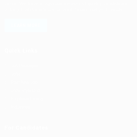
versa. We have a vigorous network of quality candidates
to help find the talent you need, faster and proficiently.
LEARN MORE
Quick Links
Job Packages
Jobs
Post New Job
Jobs Style Grid
Employer Listing
Industries
For Candidates