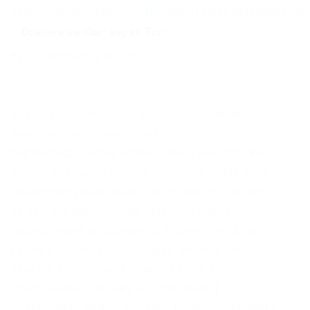
https://omgomgomg5j4yrr4mjdv3h5c5xfvxtqqs2i
–
Ссылка на Омг через Tor:
http://omgomg.store
веб-сайт полип онион доступен согласно
важному работнику зеркалу
подтвержденному больше либо или сделать
копию больше, с целью осуществлении 2-го
поколения таким образом не смогут собрать
на вас доказательства; общение через
защищённый мессенджер. |Прямо на сайте
хотим выделить следующие: моментальные
заказы, встроенный обмен валют Купить
криптовалюту теперь не проблема. |
Совершайте обмен на сайте и сразу пополнить