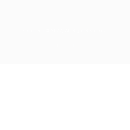
Zoinntech © 2022, All Right Reserved.