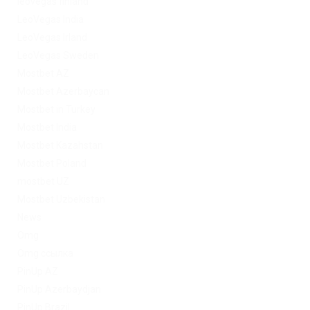
leovegas finland
LeoVegas India
LeoVegas Irland
LeoVegas Sweden
Mostbet AZ
Mostbet Azerbaycan
Mostbet in Turkey
Mostbet India
Mostbet Kazahstan
Mostbet Poland
mostbet UZ
Mostbet Uzbekistan
News
Omg
Omg ссылка
PinUp AZ
PinUp Azerbaydjan
PinUp Brazil