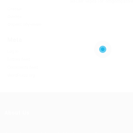
на Омг через Tor: omgomg.stor
Статьи
Финтех
Форекс обучение
Meta
Log in
Entries feed
Comments feed
WordPress.org
About Us