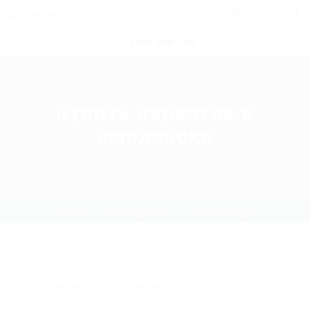
0
POST NEW JOB
Купить наркотик в
смоленске
Home
Uncategorized
Current Page
Uncategorized
0 Comments