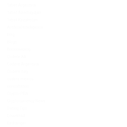
1xbet Argentina
1xbet Azerbaydjan
1xbet Kazahstan
Artificial Intelligence
blog
Blogs
Bookkeeping
Codere AR
Codere Argentina
Codere Italy
codere mexico
consultation
Crypto-PBN
Cryptocurrency News
Dating Tips
Download
Exchanger