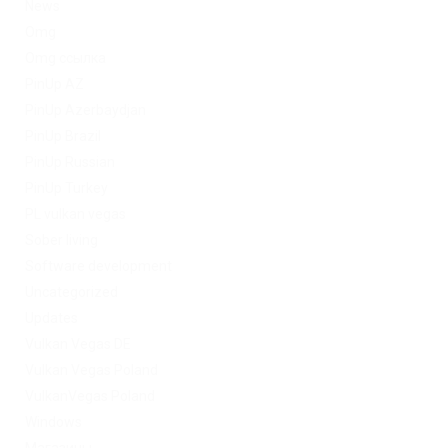
News
Omg
Omg ссылка
PinUp AZ
PinUp Azerbaydjan
PinUp Brazil
PinUp Russian
PinUp Turkey
PL vulkan vegas
Sober living
Software development
Uncategorized
Updates
Vulkan Vegas DE
Vulkan Vegas Poland
VulkanVegas Poland
Windows