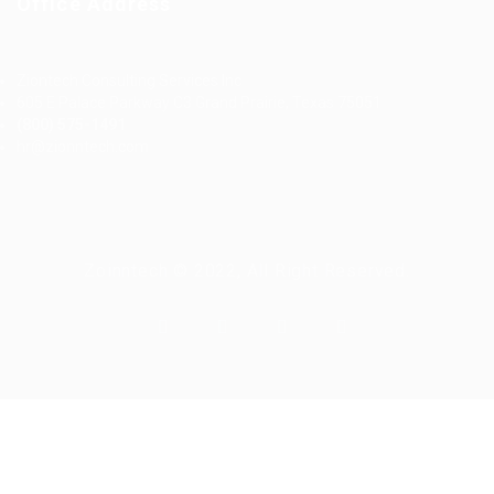
Office Address
Ziontech Consulting Services Inc
605 E Palace Parkway C3 Grand Prairie, Texas 75051
(800) 575-1491
hr@zionntech.com
Zoinntech © 2022, All Right Reserved.