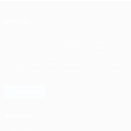
About Us
Ziontech is one of the global leaders in staffing solutions.
We deliver end to end human resource management
solutions focused on both the labor and job market. Our
online professional talent platform connects businesses of
all shapes and sizes with high-quality applicants and vice
versa. We have a vigorous network of quality candidates
to help find the talent you need, faster and proficiently.
LEARN MORE
Quick Links
Job Packages