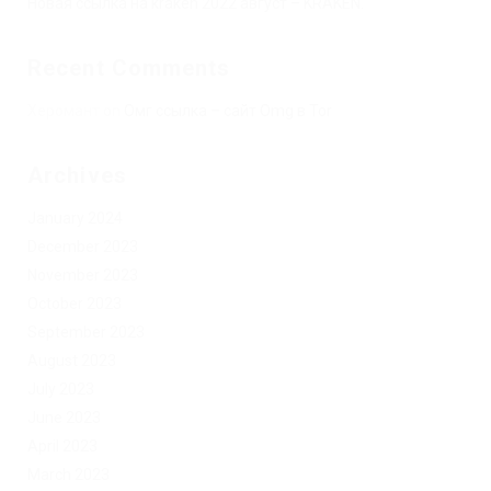
Новая ссылка на kraken 2022 август – KRAKEN.
Recent Comments
Херомант
on
Омг ссылка – сайт Omg в Tor
Archives
January 2024
December 2023
November 2023
October 2023
September 2023
August 2023
July 2023
June 2023
April 2023
March 2023