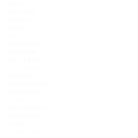
FinTech
Forex Trading
IT Вакансії
IT Освіта
legalrc
leovegas finland
LeoVegas India
LeoVegas Irland
LeoVegas Sweden
Mostbet AZ
Mostbet Azerbaycan
Mostbet in Turkey
Mostbet India
Mostbet Kazahstan
Mostbet Poland
mostbet UZ
Mostbet Uzbekistan