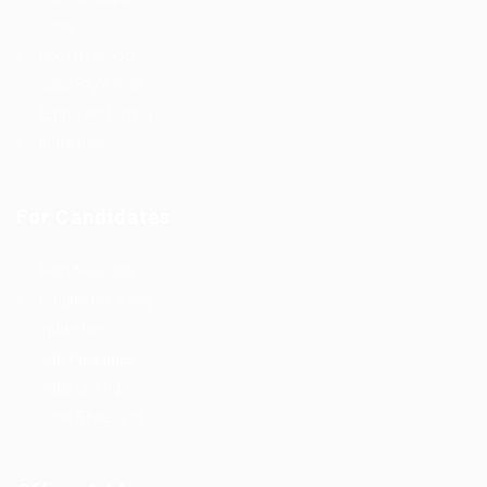
Jobs
Post New Job
Jobs Style Grid
Employer Listing
Industries
For Candidates
Post New Job
Employer Listing
Industries
Job Packages
Jobs Listing
Jobs Style Grid