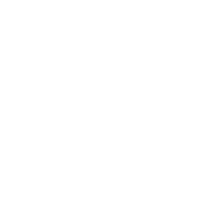
mostbet UZ
Mostbet Uzbekistan
News
Omg
Omg ссылка
PinUp AZ
PinUp Azerbaydjan
PinUp Brazil
PinUp Russian
PinUp Turkey
PL vulkan vegas
Sober living
Software development
Uncategorized
Updates
Vulkan Vegas DE
Vulkan Vegas Poland