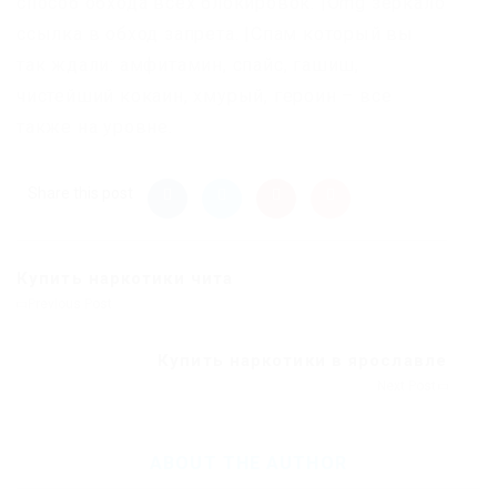
способ обхода всех блокировок. |Omg зеркало
ссылка в обход запрета. |Спам который вы
так ждали: амфитамин, спайс, гашиш,
чистейший кокаин, хмурый, героин – все
также на уровне.
Share this post
Купить наркотики чита
Previous Post
Купить наркотики в ярославле
Next Post
ABOUT THE AUTHOR