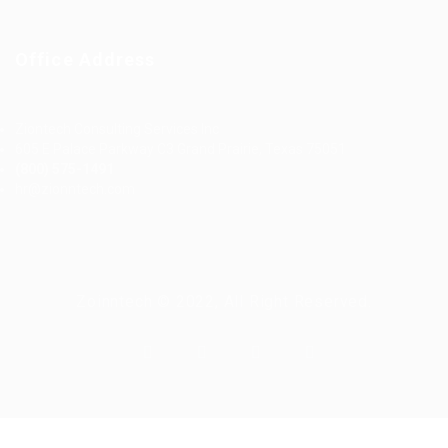
Office Address
Ziontech Consulting Services Inc
605 E Palace Parkway C3 Grand Prairie, Texas 75051
(800) 575-1491
hr@zionntech.com
Zoinntech © 2022, All Right Reserved.