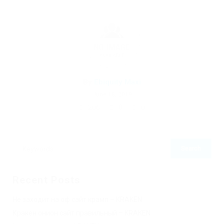
By
Ebiquity Maxi
June 18, 2019
206
0
0
Recent Posts
Не заходит на оф сайт крамп – KRAKEN.
Кракен онион сайт правильный – KRAKEN.