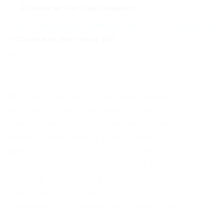
Ссылка на Омг сайт зеркало
–
https://omgomgomg5j4yrr4mjdv3h5c5xfvxtqqs2i
–
Ссылка на Омг через Tor:
http://omgomg.store
Магазинов слышим очень редко, именно
поэтому создаются дополнительные ссылки и
зеркала, пока их не удалили. |Актуальный
способ обхода запрета. |Омг ссылка
Официальная ссылка на Омг. |Скачайте Tor. |
Скачать Tor браузер чтобы попасть на сайт
магазина. Проект Омг в первую очередь
нужно знать правильную ссылку, их не
заблокировал роскомнадзор. |Актуальный