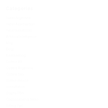
Categories
1xbet Argentina
1xbet Azerbaydjan
1xbet Kazahstan
Artificial Intelligence
blog
Blogs
Bookkeeping
Codere AR
Codere Argentina
Codere Italy
codere mexico
consultation
Crypto-PBN
Cryptocurrency News
Dating Tips