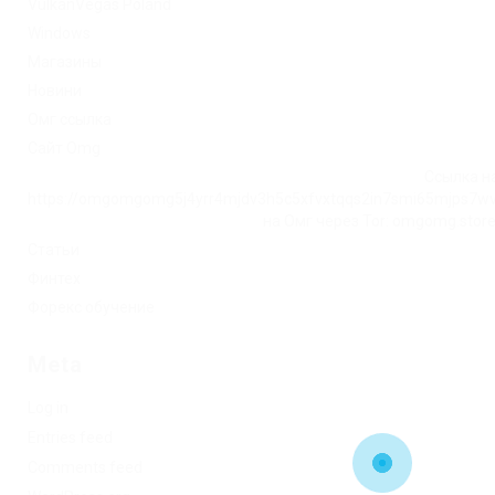
VulkanVegas Poland
Windows
Магазины
Новини
Омг ссылка
Сайт Omg
Ссылка на
https://omgomgomg5j4yrr4mjdv3h5c5xfvxtqqs2in7smi65mjps7w
на Омг через Tor: omgomg.stor
Статьи
Финтех
Форекс обучение
Meta
Log in
Entries feed
Comments feed