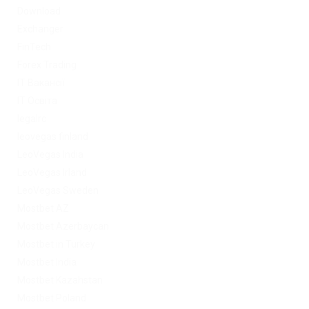
Download
Exchanger
FinTech
Forex Trading
IT Вакансії
IT Освіта
legalrc
leovegas finland
LeoVegas India
LeoVegas Irland
LeoVegas Sweden
Mostbet AZ
Mostbet Azerbaycan
Mostbet in Turkey
Mostbet India
Mostbet Kazahstan
Mostbet Poland