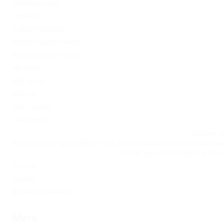
Uncategorized
Updates
Vulkan Vegas DE
Vulkan Vegas Poland
VulkanVegas Poland
Windows
Магазины
Новини
Омг ссылка
Сайт Omg
Ссылка на
https://omgomgomg5j4yrr4mjdv3h5c5xfvxtqqs2in7smi65mjps7w
на Омг через Tor: omgomg.stor
Статьи
Финтех
Форекс обучение
Meta