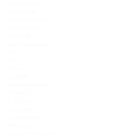
Mostbet in Turkey
Mostbet India
Mostbet Kazahstan
Mostbet Poland
mostbet UZ
Mostbet Uzbekistan
News
Omg
Omg ссылка
PinUp AZ
PinUp Azerbaydjan
PinUp Brazil
PinUp Russian
PinUp Turkey
PL vulkan vegas
Sober living
Software development