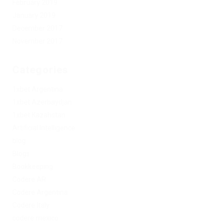
February 2019
January 2019
December 2017
November 2017
Categories
1xbet Argentina
1xbet Azerbaydjan
1xbet Kazahstan
Artificial Intelligence
blog
Blogs
Bookkeeping
Codere AR
Codere Argentina
Codere Italy
codere mexico