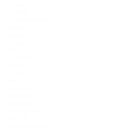
consultation
Crypto-PBN
Cryptocurrency News
Dating Tips
Download
Exchanger
FinTech
Forex Trading
IT Вакансії
IT Освіта
legalrc
leovegas finland
LeoVegas India
LeoVegas Irland
LeoVegas Sweden
Mostbet AZ
Mostbet Azerbaycan