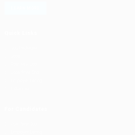
LEARN MORE
Quick Links
Job Packages
Jobs
Post New Job
Jobs Style Grid
Employer Listing
Industries
For Candidates
Post New Job
Employer Listing