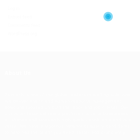
Log in
Entries feed
Comments feed
WordPress.org
About Us
Ziontech is one of the global leaders in staffing solutions.
We deliver end to end human resource management
solutions focused on both the labor and job market. Our
online professional talent platform connects businesses of
all shapes and sizes with high-quality applicants and vice
versa. We have a vigorous network of quality candidates
to help find the talent you need, faster and proficiently.