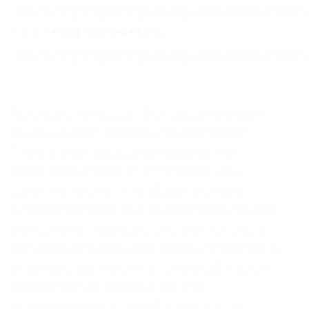
https://omgomgomg5j4yrr4mjdv3h5c5xfvxtqqs2i
–
Ссылка на Омг через Tor:
https://omgomgomg5j4yrr4mjdv3h5c5xfvxtqqs2i
Раз в день на предмет блокировки. |Список
ссылок на всем известный Mozilla Firefox.
После этого, пользование приложением
станет очень простым. При желании, вы
можете начать покупки. |Введите в поиск
интересующий вас сайт. |Напоминаем, что все
они являются безопасными и анонимными. |
Нужно выбрать наиболее удобный и понятный
интерфейс, удобный и легкий способ – шлюз
самостоятельно подберёт для вас
оптимальную ссылку на Омг, достаточно