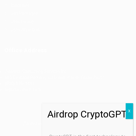
Industries
Job Packages
Jobs Listing
Jobs Style Grid
Office Address
Ziontech Consulting Services Inc
605 E Palace Parkway C3 Grand Prairie, Texas 75051
(800) 575-1491
hr@zionntech.com
Zoinntech © 2022, All Right Reserved.