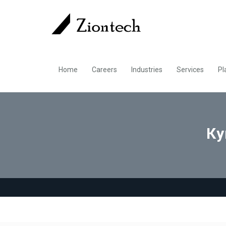
Home
Careers
Industries
Services
Pl
Ку