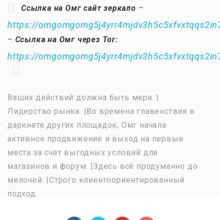
Ссылка на Омг сайт зеркало
–
https://omgomgomg5j4yrr4mjdv3h5c5xfvxtqqs2i
–
Ссылка на Омг через Tor:
https://omgomgomg5j4yrr4mjdv3h5c5xfvxtqqs2i
Ваших действий должна быть мера. |
Лидерство рынка. |Во времена главенствия в
даркнете других площадок, Омг начала
активное продвижение и выход на первые
места за счет выгодных условий для
магазинов и форум. |Здесь всё продуманно до
мелочей. |Строго клиентоориентированный
подход.