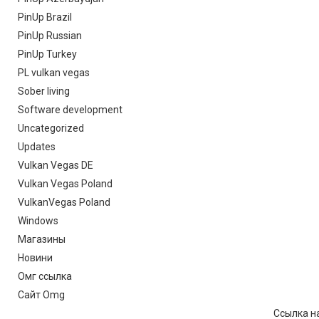
PinUp Brazil
PinUp Russian
PinUp Turkey
PL vulkan vegas
Sober living
Software development
Uncategorized
Updates
Vulkan Vegas DE
Vulkan Vegas Poland
VulkanVegas Poland
Windows
Магазины
Новини
Омг ссылка
Сайт Omg
Ссылка на