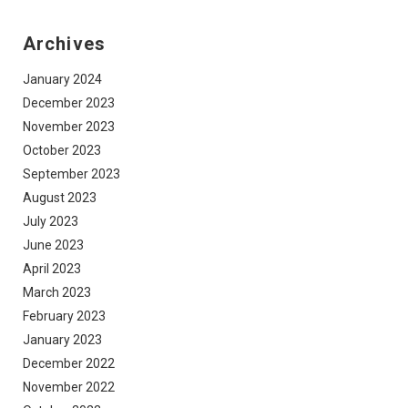
Archives
January 2024
December 2023
November 2023
October 2023
September 2023
August 2023
July 2023
June 2023
April 2023
March 2023
February 2023
January 2023
December 2022
November 2022