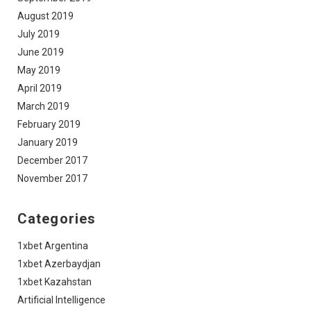
August 2019
July 2019
June 2019
May 2019
April 2019
March 2019
February 2019
January 2019
December 2017
November 2017
Categories
1xbet Argentina
1xbet Azerbaydjan
1xbet Kazahstan
Artificial Intelligence