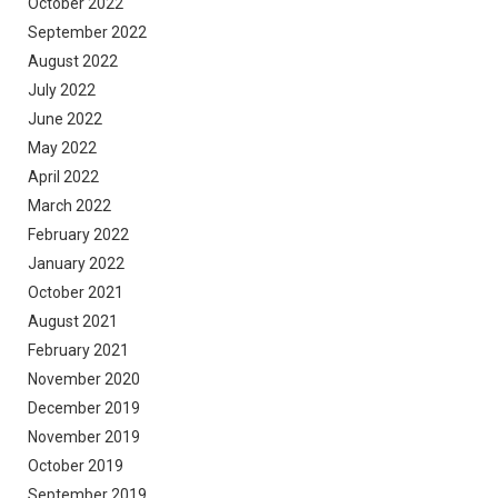
October 2022
September 2022
August 2022
July 2022
June 2022
May 2022
April 2022
March 2022
February 2022
January 2022
October 2021
August 2021
February 2021
November 2020
December 2019
November 2019
October 2019
September 2019