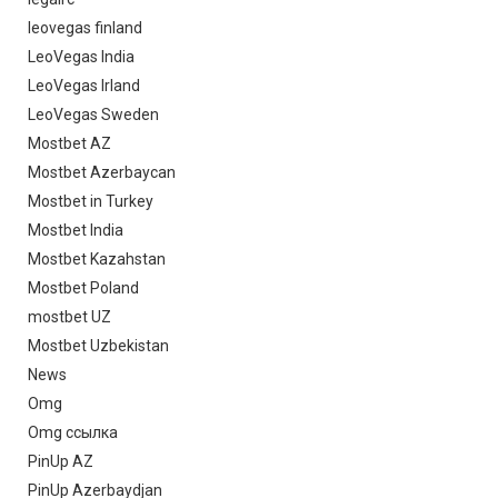
leovegas finland
LeoVegas India
LeoVegas Irland
LeoVegas Sweden
Mostbet AZ
Mostbet Azerbaycan
Mostbet in Turkey
Mostbet India
Mostbet Kazahstan
Mostbet Poland
mostbet UZ
Mostbet Uzbekistan
News
Omg
Omg ссылка
PinUp AZ
PinUp Azerbaydjan