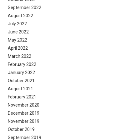
September 2022
August 2022
July 2022
June 2022
May 2022
April 2022
March 2022
February 2022
January 2022
October 2021
August 2021
February 2021
November 2020
December 2019
November 2019
October 2019
September 2019