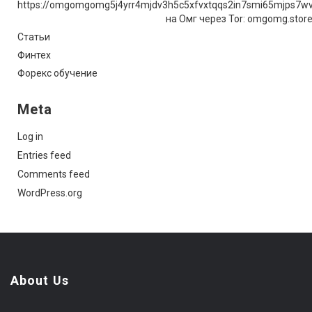
https://omgomgomg5j4yrr4mjdv3h5c5xfvxtqqs2in7smi65mjps7w
на Омг через Tor: omgomg.stor
Статьи
Финтех
Форекс обучение
Meta
Log in
Entries feed
Comments feed
WordPress.org
About Us