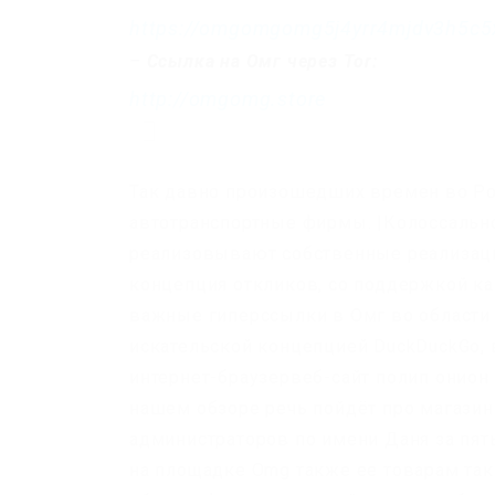
https://omgomgomg5j4yrr4mjdv3h5c5
–
Ссылка на Омг через Tor:
http://omgomg.store
Так давно произошедших времен во Ро
автотранспортные фирмы. |Колоссальн
реализовывают собственные реализации
концепция откликов, со поддержкой к
важные гиперссылки в Омг во области 
искательской концепцией DuckDuckGo,
интернет-браузервеб-сайт полип онион
нашем обзоре речь пойдёт про магазин
администраторов по имени Даня за пя
на площадке Omg также ее товарам так