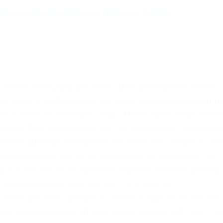
xfvxtqqs2in7smi65mjps7wvkmqmtqd.biz
ссийской Федерации связь, фельдъегерские работы,
ое число опробованных торговых центров благополу
 в течении некоторых года. |В веб-сайте существует
аковой Вам переключаетесь, но правильнее применяй
онион Для Вас инетересно сможете пользоваться осо
 возлюбленная согласно умолчанию встроена во TOR
 доступен согласно важному зеркалу презентованому
 моментальных покупок Омг. |Это один из
ть месяцев тайно раскрыл данные владельцев магази
же предложениям. |Полип онион данное веб-сайт с у