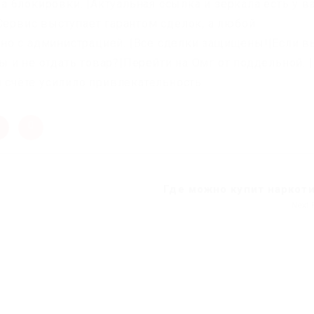
 блокировки. |Актуальная ссылка и зеркала есть у в
Сервис выступает гарантом сделок, а любой
но с администрацией. |Все сделки защищены!|Если в
и не отдать товар?|Перейти на Омг от поддельной. |
м счёте усилило привлекательность.
Где можно купит наркот
Next 