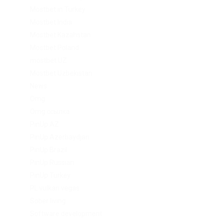
Mostbet in Turkey
Mostbet India
Mostbet Kazahstan
Mostbet Poland
mostbet UZ
Mostbet Uzbekistan
News
Omg
Omg ссылка
PinUp AZ
PinUp Azerbaydjan
PinUp Brazil
PinUp Russian
PinUp Turkey
PL vulkan vegas
Sober living
Software development