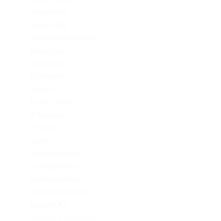
consultation
Crypto-PBN
Cryptocurrency News
Dating Tips
Download
Exchanger
FinTech
Forex Trading
IT Вакансії
IT Освіта
legalrc
leovegas finland
LeoVegas India
LeoVegas Irland
LeoVegas Sweden
Mostbet AZ
Mostbet Azerbaycan