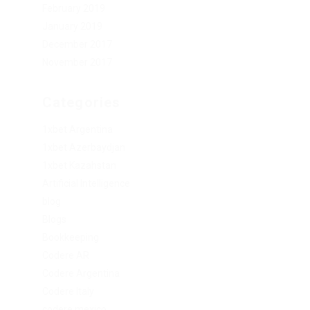
February 2019
January 2019
December 2017
November 2017
Categories
1xbet Argentina
1xbet Azerbaydjan
1xbet Kazahstan
Artificial Intelligence
blog
Blogs
Bookkeeping
Codere AR
Codere Argentina
Codere Italy
codere mexico