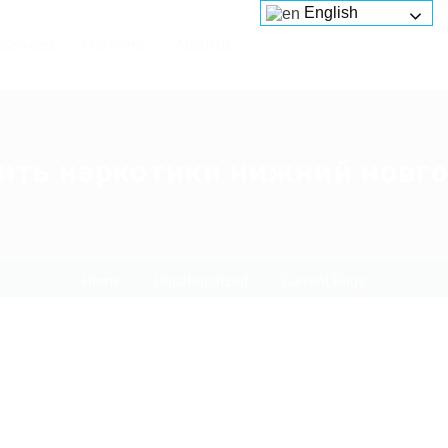
English
Services
Platforms
About us
ить наркотики нижний новг
Home
Uncategorized
Current Page