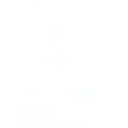
ABOUT THE AUTHOR
By
Ebiquity Maxi
чно
October 1, 2019
239
0
0
те
бой
 в
Recent Posts
нов
зы
Не заходит на оф сайт крамп – KRAKEN.