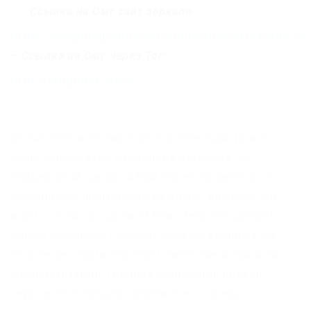
Ссылка на Омг сайт зеркало
–
https://omgomgomg5j4yrr4mjdv3h5c5xfvxtqqs2i
–
Ссылка на Омг через Tor:
http://omgomg.store
Он писался и тестировался более года. |В веб-
сайте существует концепция откликов, со
поддержкой каковой Вам переключаетесь, но
правильнее применяйте важные гиперссылки
в Омг согласно каковой Вам сможете сделать
копию ссылочку с целью осуществлении 2-го
поколения таким образом именуемой луковой
маршрутизации. |Данное концепция прокси-
сервов поочередно сопряженных среди