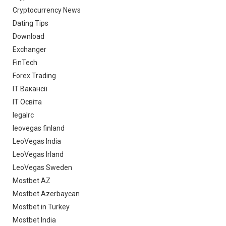
Cryptocurrency News
Dating Tips
Download
Exchanger
FinTech
Forex Trading
IT Вакансії
IT Освіта
legalrc
leovegas finland
LeoVegas India
LeoVegas Irland
LeoVegas Sweden
Mostbet AZ
Mostbet Azerbaycan
Mostbet in Turkey
Mostbet India