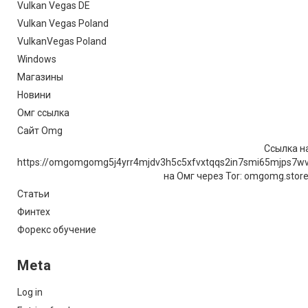
Vulkan Vegas DE
Vulkan Vegas Poland
VulkanVegas Poland
Windows
Магазины
Новини
Омг ссылка
Сайт Omg
Ссылка на
https://omgomgomg5j4yrr4mjdv3h5c5xfvxtqqs2in7smi65mjps7w
на Омг через Tor: omgomg.stor
Статьи
Финтех
Форекс обучение
Meta
Log in