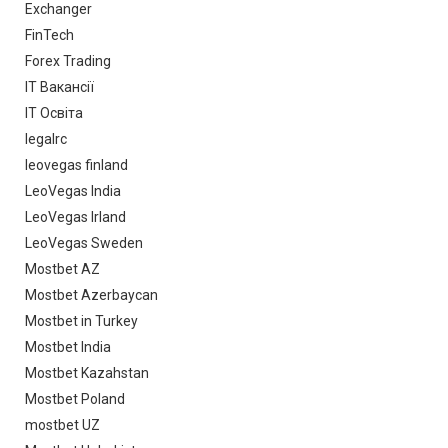
Exchanger
FinTech
Forex Trading
IT Вакансії
IT Освіта
legalrc
leovegas finland
LeoVegas India
LeoVegas Irland
LeoVegas Sweden
Mostbet AZ
Mostbet Azerbaycan
Mostbet in Turkey
Mostbet India
Mostbet Kazahstan
Mostbet Poland
mostbet UZ