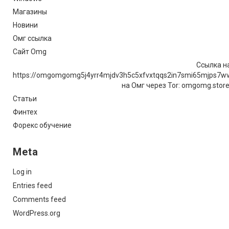
Магазины
Новини
Омг ссылка
Сайт Omg
Ссылка на
https://omgomgomg5j4yrr4mjdv3h5c5xfvxtqqs2in7smi65mjps7w
на Омг через Tor: omgomg.stor
Статьи
Финтех
Форекс обучение
Meta
Log in
Entries feed
Comments feed
WordPress.org