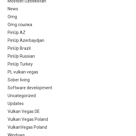
Mostbet Uzbekistan
News
Omg
Omg ссылка
PinUp AZ
PinUp Azerbaydjan
PinUp Brazil
PinUp Russian
PinUp Turkey
PL vulkan vegas
Sober living
Software development
Uncategorized
Updates
Vulkan Vegas DE
Vulkan Vegas Poland
VulkanVegas Poland
Windows