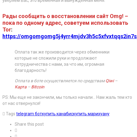
уверяем Вас, это временная и вынужденная меня.
Рады сообщить о восстановлении сайт Omg! –
пока по одному адрес, советуем использовать
Tor
:
https://omgomgomg5j4yrr4mjdv3h5c5xfvxtqqs2in7
Оплата так же производится через обменники
которые не сложили руки и продолжают
сотрудничества с нами, за что им, огромная
благодарность!
Оплата в боте осуществляется по средствам
Qiwi
–
Карта
–
Bitcoin
PS: Мы еще не закончили, мы только начали… Нам жаль тем кто
от нас отвернулся!
Tags
telegram бот
купить канабис
купить марихуану
Share this post