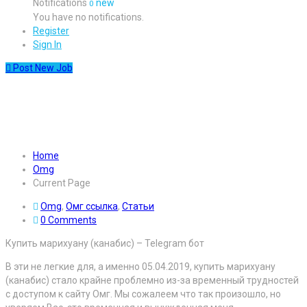
Notifications
new
0
You have no notifications.
Register
Sign In
Post New Job
Купить марихуану (канабис)
– Telegram бот
Home
Omg
Current Page
Omg
,
Омг ссылка
,
Статьи
0 Comments
Купить марихуану (канабис) – Telegram бот
В эти не легкие для, а именно 05.04.2019, купить марихуану
(канабис) стало крайне проблемно из-за временный трудностей
с доступом к сайту Омг. Мы сожалеем что так произошло, но