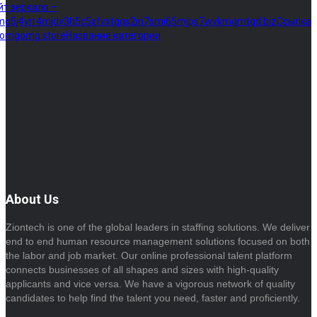
йт зеркало –
mg5j4yrr4mjdv3h5c5xfvxtqqs2in7smi65mjps7wvkmqmtqd.bizСсылка
: omgomg.storeНазвание категории
About Us
Ziontech is one of the global leaders in staffing solutions. We deliver
end to end human resource management solutions focused on both
the labor and job market. Our online professional talent platform
connects businesses of all shapes and sizes with high-quality
applicants and vice versa. We have a vigorous network of quality
candidates to help find the talent you need, faster and proficiently.