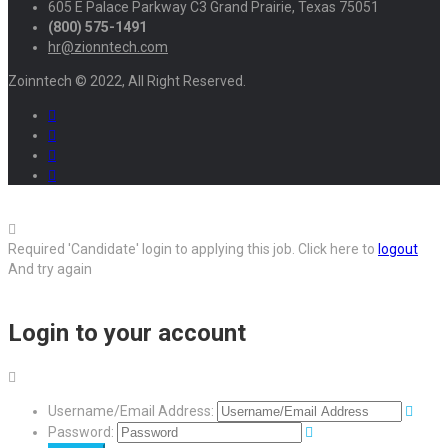
605 E Palace Parkway C3 Grand Prairie, Texas 75051
(800) 575-1491
hr@zionntech.com
Zoinntech © 2022, All Right Reserved.
Required 'Candidate' login to applying this job.
Click here to
logout
And try again
Login to your account
Username/Email Address:
Password: