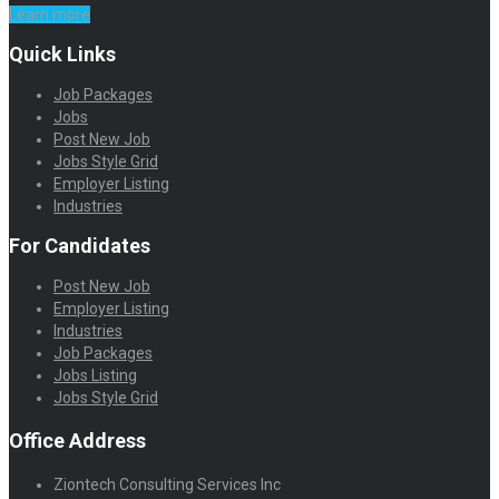
Learn more
Quick Links
Job Packages
Jobs
Post New Job
Jobs Style Grid
Employer Listing
Industries
For Candidates
Post New Job
Employer Listing
Industries
Job Packages
Jobs Listing
Jobs Style Grid
Office Address
Ziontech Consulting Services Inc