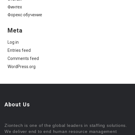
Финтех
Форекс обучение
Meta
Log in
Entries feed
Comments feed
WordPress.org
About Us
Ziontech is one of the global leaders in staffing solutions.
We deliver end to end human resource management