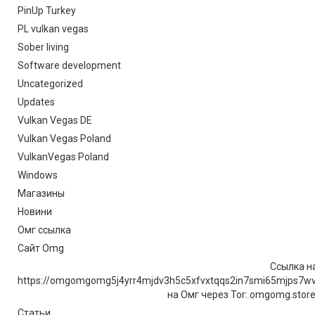
PinUp Turkey
PL vulkan vegas
Sober living
Software development
Uncategorized
Updates
Vulkan Vegas DE
Vulkan Vegas Poland
VulkanVegas Poland
Windows
Магазины
Новини
Омг ссылка
Сайт Omg
Ссылка на
https://omgomgomg5j4yrr4mjdv3h5c5xfvxtqqs2in7smi65mjps7w
на Омг через Tor: omgomg.stor
Статьи