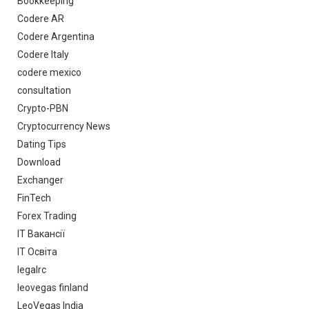
Bookkeeping
Codere AR
Codere Argentina
Codere Italy
codere mexico
consultation
Crypto-PBN
Cryptocurrency News
Dating Tips
Download
Exchanger
FinTech
Forex Trading
IT Вакансії
IT Освіта
legalrc
leovegas finland
LeoVegas India