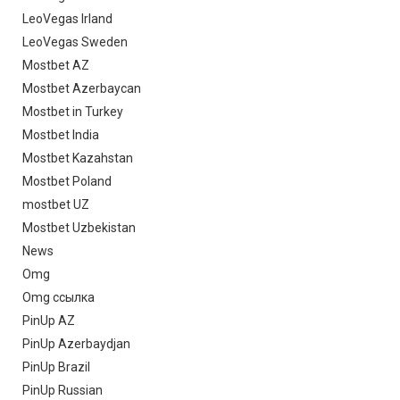
LeoVegas Irland
LeoVegas Sweden
Mostbet AZ
Mostbet Azerbaycan
Mostbet in Turkey
Mostbet India
Mostbet Kazahstan
Mostbet Poland
mostbet UZ
Mostbet Uzbekistan
News
Omg
Omg ссылка
PinUp AZ
PinUp Azerbaydjan
PinUp Brazil
PinUp Russian