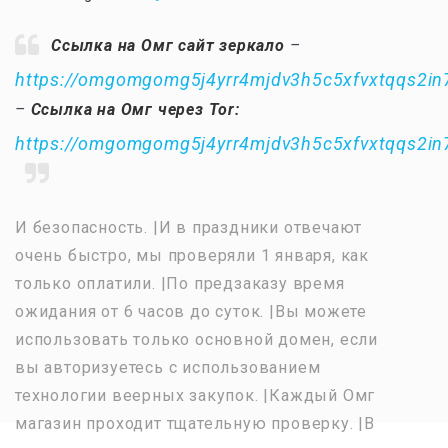
Ссылка на Омг сайт зеркало
–
https://omgomgomg5j4yrr4mjdv3h5c5xfvxtqqs2i
–
Ссылка на Омг через Tor:
https://omgomgomg5j4yrr4mjdv3h5c5xfvxtqqs2i
И безопасность. |И в праздники отвечают
очень быстро, мы проверяли 1 января, как
только оплатили. |По предзаказу время
ожидания от 6 часов до суток. |Вы можете
использовать только основной домен, если
вы авторизуетесь с использованием
технологии веерных закупок. |Каждый Омг
магазин проходит тщательную проверку. |В