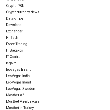
Crypto-PBN
Cryptocurrency News
Dating Tips
Download
Exchanger
FinTech
Forex Trading
IT Вакансії
IT Освіта
legalrc
leovegas finland
LeoVegas India
LeoVegas Irland
LeoVegas Sweden
Mostbet AZ
Mostbet Azerbaycan
Mostbet in Turkey