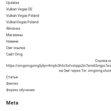
Updates
Vulkan Vegas DE
Vulkan Vegas Poland
VulkanVegas Poland
Windows
Магазины
Новини
Омг ссылка
Сайт Omg
Ссылка на
https://omgomgomg5j4yrr4mjdv3h5c5xfvxtqqs2in7smi65mjps7w
на Омг через Tor: omgomg.stor
Статьи
Финтех
Форекс обучение
Meta