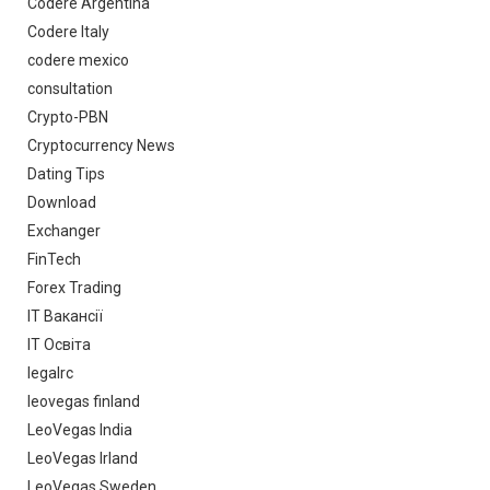
Codere Argentina
Codere Italy
codere mexico
consultation
Crypto-PBN
Cryptocurrency News
Dating Tips
Download
Exchanger
FinTech
Forex Trading
IT Вакансії
IT Освіта
legalrc
leovegas finland
LeoVegas India
LeoVegas Irland
LeoVegas Sweden